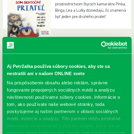
prostredníctvom štyroch kamarátov Pinka,
Binga, Lea a Lulky dozvedajú, čo znamená
byť jeden pre druhého priateľ.
Aj Petržalka používa súbory cookies, aby ste sa
nestratili ani v našom ONLINE svete
Na prispôsobenie obsahu alebo reklám, správne
fungovanie prepojených sociálnych médií a analýzu
návštevnosti používame súbory cookies. Informácie o
tom, ako používate naše webové stránky, teda
poskytujeme aj našim partnerom v oblasti sociálnych
médií, inzercie a analýzy. Títo partneri môžu príslušné
informácie skombinovať s ďalšími údajmi, ktoré ste im
poskytli, alebo ktoré od vás získali, keď ste používali ich