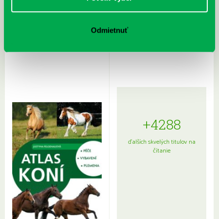
Rudź, Przemyslaw: Atlas hviezd:
Hardy, Paula: Japonsko na tanieri:
Odmietnuť
Sprievodca po hviezdnej oblohe
kompletný sprievodca
japonskou kuchyňou a etiketou
+4288
ďalších skvelých titulov na
čítanie