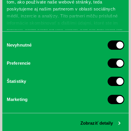
tom, ako používate naše webové stránky, teda
poskytujeme aj našim partnerom v oblasti sociálnych
médií, inzercie a analýzy. Títo partneri môžu príslušné
informácie skombinovať s ďalšími údajmi, ktoré ste im
poskytli, alebo ktoré od vás získali, keď ste používali ich
služby.
Výber
Nevyhnutné
súhlasu
Preferencie
Štatistiky
McGrath, Andy: Tadej Pogačar:
Bárdy, Peter: Radičová
Prvá biografia najväčšieho
cyklistu modernej doby:
Marketing
nezastaviteľný
Zobraziť detaily