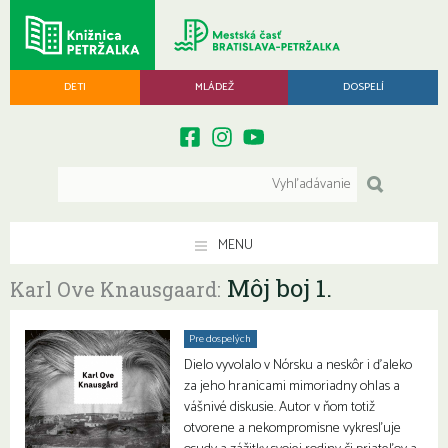
DETI
MLÁDEŽ
DOSPELÍ
MENU
Môj boj 1.
Karl Ove Knausgaard:
Pre dospelých
Dielo vyvolalo v Nórsku a neskôr i ďaleko
za jeho hranicami mimoriadny ohlas a
vášnivé diskusie. Autor v ňom totiž
otvorene a nekompromisne vykresľuje