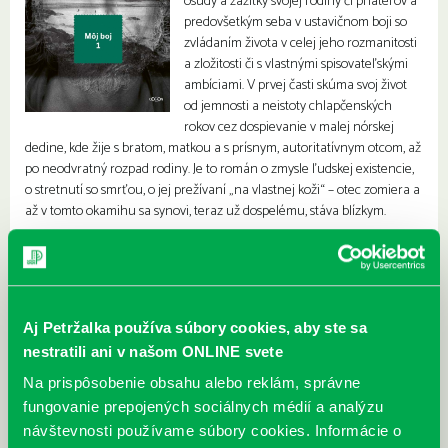
osudy a zážitky svojej rodiny či priateľov a
predovšetkým seba v ustavičnom boji so
zvládaním života v celej jeho rozmanitosti
a zložitosti či s vlastnými spisovateľskými
ambíciami. V prvej časti skúma svoj život
od jemnosti a neistoty chlapčenských
rokov cez dospievanie v malej nórskej
dedine, kde žije s bratom, matkou a s prísnym, autoritatívnym otcom, až
po neodvratný rozpad rodiny. Je to román o zmysle ľudskej existencie,
o stretnutí so smrťou, o jej prežívaní „na vlastnej koži“ – otec zomiera a
až v tomto okamihu sa synovi, teraz už dospelému, stáva blízkym.
Opisy rozličných, aj navonok jednoduchých situácií zaberajú desiatky
knižných stránok. Strhujúca je už úvodná rozsiahla stať o smrti.
Knausgard je však vynikajúci rozprávač a jeho dielo sa oprávnene stalo
literárnou senzáciou s nobelovskými ambíciami a neodmysliteľnou
Aj Petržalka používa súbory cookies, aby ste sa
súčasťou modernej svetovej prózy.
nestratili ani v našom ONLINE svete
Na prispôsobenie obsahu alebo reklám, správne
fungovanie prepojených sociálnych médií a analýzu
návštevnosti používame súbory cookies. Informácie o