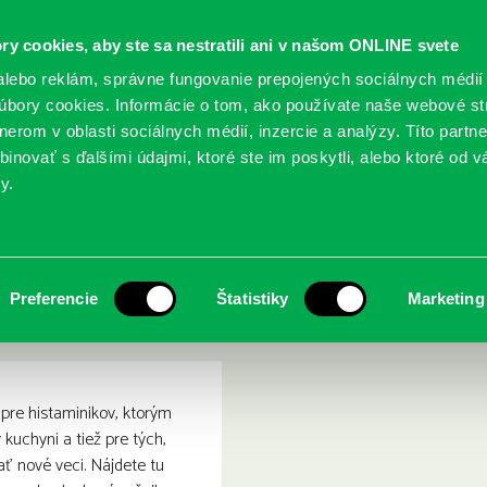
ry cookies, aby ste sa nestratili ani v našom ONLINE svete
lebo reklám, správne fungovanie prepojených sociálnych médií
bory cookies. Informácie o tom, ako používate naše webové st
erom v oblasti sociálnych médií, inzercie a analýzy. Títo partn
GY
SLUŽBY
PODUJATIA
POBOČKY
O KNIŽ
inovať s ďalšími údajmi, ktoré ste im poskytli, alebo ktoré od vá
y.
avo žiť : Môj život s histamínovou intoleranciou
, P.: HIT je zdravo žiť : M
Preferencie
Štatistiky
Marketing
eranciou
pre histaminikov, ktorým
 kuchyni a tiež pre tých,
ať nové veci. Nájdete tu