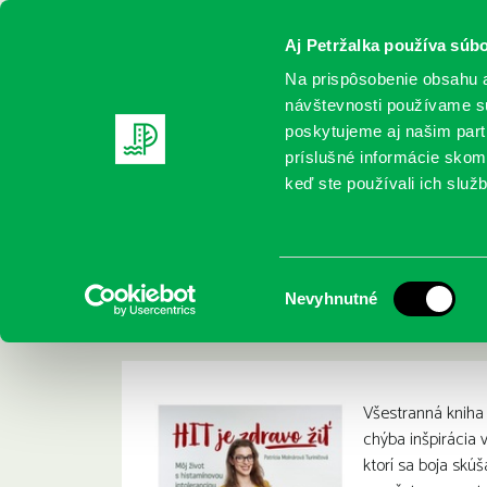
Aj Petržalka používa súbo
Na prispôsobenie obsahu a
návštevnosti používame sú
poskytujeme aj našim partn
REGISTRUJTE SA
ONLINE KATALÓ
príslušné informácie skomb
keď ste používali ich služb
Domov
Nové knihy
Molnárová-Turiničová, P.: HIT je zdr
Molnárová-Turiničová
:
Výber
Nevyhnutné
histamínovou intol
súhlasu
Všestranná kniha 
chýba inšpirácia v
ktorí sa boja skúš