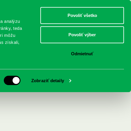
DETI
MLÁDEŽ
DOSPELÍ
Povoliť všetko
 a analýzu
ránky, teda
Povoliť výber
eri môžu
NICI
FEDINOVA
KONTAKTY
s získali,
Odmietnuť
ôj život s
Zobraziť detaily