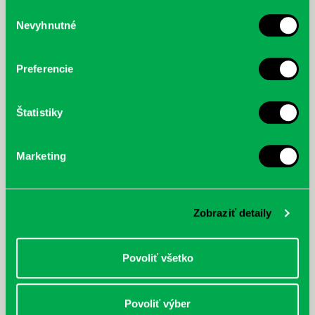
služby.
Výber
Nevyhnutné
súhlasu
McGrath, Andy: Tadej Pogačar:
Bárdy, Peter: Radičová
Prvá biografia najväčšieho
cyklistu modernej doby:
Preferencie
nezastaviteľný
Štatistiky
Marketing
Zobraziť detaily
Povoliť všetko
Povoliť výber