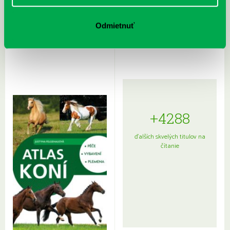
Rudź, Przemyslaw: Atlas hviezd:
Hardy, Paula: Japonsko na tanieri:
Odmietnuť
Sprievodca po hviezdnej oblohe
kompletný sprievodca
japonskou kuchyňou a etiketou
+4288
ďalších skvelých titulov na
čítanie