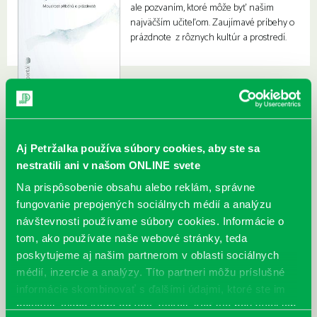
ale pozvaním, ktoré môže byť našim
najväčším učiteľom. Zaujímavé príbehy o
prázdnote z rôznych kultúr a prostredí.
Aj Petržalka používa súbory cookies, aby ste sa
nestratili ani v našom ONLINE svete
Na prispôsobenie obsahu alebo reklám, správne
fungovanie prepojených sociálnych médií a analýzu
návštevnosti používame súbory cookies. Informácie o
tom, ako používate naše webové stránky, teda
poskytujeme aj našim partnerom v oblasti sociálnych
médií, inzercie a analýzy. Títo partneri môžu príslušné
informácie skombinovať s ďalšími údajmi, ktoré ste im
poskytli, alebo ktoré od vás získali, keď ste používali ich