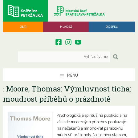
DETI
MLÁDEŽ
DOSPELÍ
MENU
Moore, Thomas: Výmluvnost ticha:
:
moudrost příběhů o prázdnotě
Psychologická a spirituálna publikácia na
základe moderných príbehov poukazuje
na nečakanú a mnohokrát paradoxnú
múdrosť prázdnoty. Nie je nedostatkom,