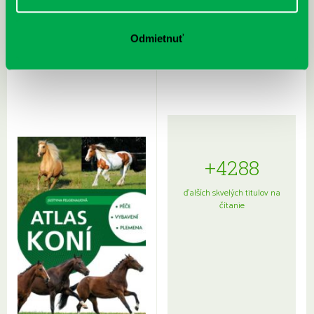
Rudź, Przemyslaw: Atlas hviezd:
Hardy, Paula: Japonsko na tanieri:
Odmietnuť
Sprievodca po hviezdnej oblohe
kompletný sprievodca
japonskou kuchyňou a etiketou
+4288
ďalších skvelých titulov na
čítanie