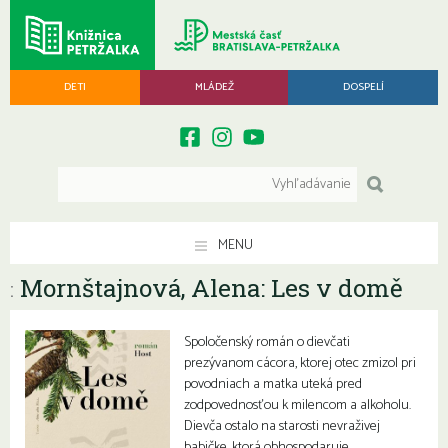
DETI
MLÁDEŽ
DOSPELÍ
MENU
Mornštajnová, Alena: Les v domě
:
Spoločenský román o dievčati
prezývanom cácora, ktorej otec zmizol pri
povodniach a matka uteká pred
zodpovednosťou k milencom a alkoholu.
Dievča ostalo na starosti nevraživej
babičke, ktorá obhospodaruje