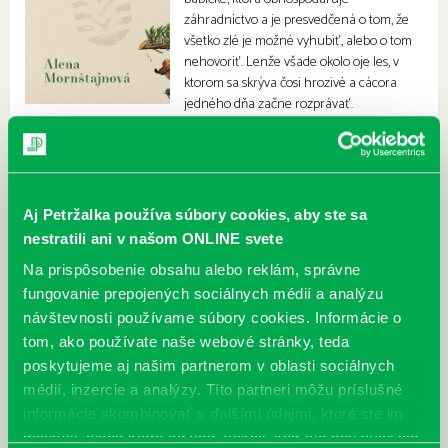
záhradníctvo a je presvedčená o tom, že
všetko zlé je možné vyhubiť, alebo o tom
nehovoriť. Lenže všade okolo oje les, v
ktorom sa skrýva čosi hrozivé a cácora
jedného dňa začne rozprávať.
Aj Petržalka používa súbory cookies, aby ste sa
nestratili ani v našom ONLINE svete
Na prispôsobenie obsahu alebo reklám, správne
fungovanie prepojených sociálnych médií a analýzu
návštevnosti používame súbory cookies. Informácie o
tom, ako používate naše webové stránky, teda
poskytujeme aj našim partnerom v oblasti sociálnych
médií, inzercie a analýzy. Títo partneri môžu príslušné
informácie skombinovať s ďalšími údajmi, ktoré ste im
poskytli, alebo ktoré od vás získali, keď ste používali ich