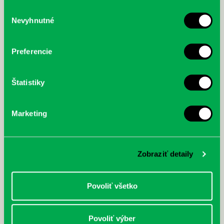
služby.
Výber
Nevyhnutné
súhlasu
McGrath, Andy: Tadej Pogačar:
Bárdy, Peter: Radičová
Prvá biografia najväčšieho
cyklistu modernej doby:
Preferencie
nezastaviteľný
Štatistiky
Marketing
Zobraziť detaily
Povoliť všetko
Povoliť výber