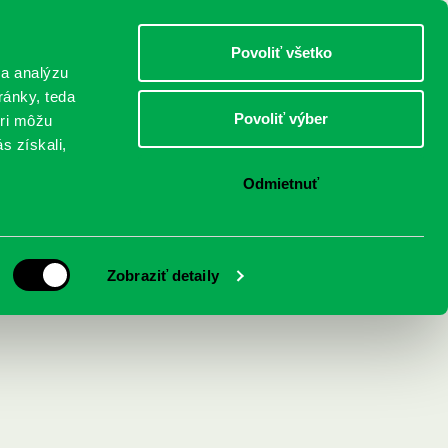
DETI
MLÁDEŽ
DOSPELÍ
Povoliť všetko
 a analýzu
ránky, teda
Povoliť výber
eri môžu
NICI
FEDINOVA
KONTAKTY
s získali,
Odmietnuť
je naše svoboda v
Zobraziť detaily