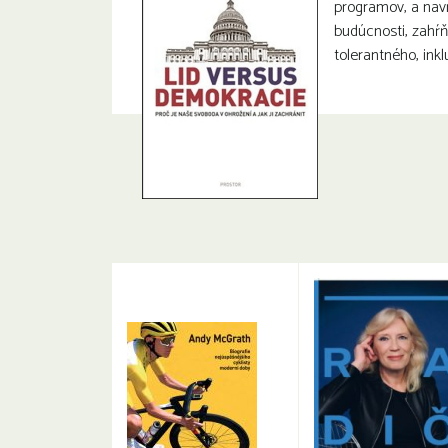
programov, a nav
budúcnosti, zahŕň
tolerantného, ink