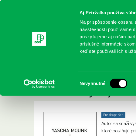
Aj Petržalka používa súbo
Na prispôsobenie obsahu a
návštevnosti používame sú
poskytujeme aj našim partn
REGISTRUJTE SA
ONLINE KATALÓ
príslušné informácie skomb
keď ste používali ich služb
Domov
Nové knihy
Mounk, Yascha: Lid versus demokraci
Mounk, Yascha: Lid
:
Výber
Nevyhnutné
ohrožení a jak ji za
súhlasu
Pre dospelých
Autor sa snaží vys
ktoré posilňujú pr