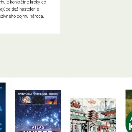
rhuje konkrétne kroky do
ajúce tiež nastolenie
luzívneho pojmu národa.