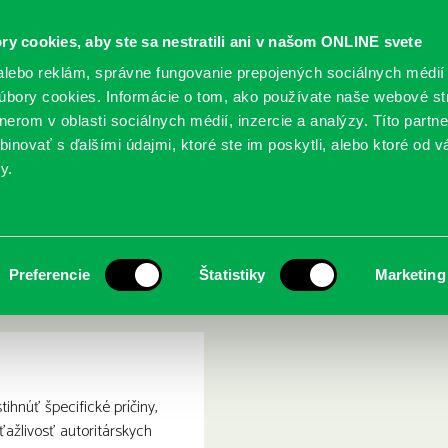
ry cookies, aby ste sa nestratili ani v našom ONLINE svete
lebo reklám, správne fungovanie prepojených sociálnych médií
bory cookies. Informácie o tom, ako používate naše webové st
erom v oblasti sociálnych médií, inzercie a analýzy. Títo partn
GY
SLUŽBY
PODUJATIA
POBOČKY
O KNIŽ
inovať s ďalšími údajmi, ktoré ste im poskytli, alebo ktoré od vá
y.
e : proč je naše svoboda v ohrožení a jak ji zachránit
 versus demokracie : proč 
Preferencie
Štatistiky
Marketing
chránit
tihnúť špecifické príčiny,
íťažlivosť autoritárskych