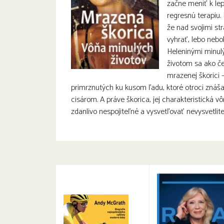
začne meniť k le
regresnú terapiu.
že nad svojimi s
vyhrať, lebo nebol
Heleninými minulým
životom sa ako če
mrazenej škorici 
primrznutých ku kusom ľadu, ktoré otroci znášal
cisárom. A práve škorica, jej charakteristická v
zdanlivo nespojiteľné a vysvetľovať nevysvetlite