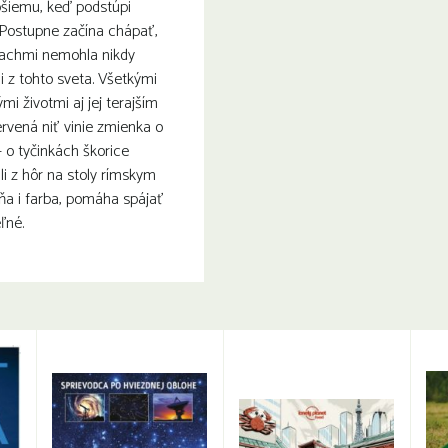
pšiemu, keď podstúpi
 Postupne začína chápať,
trachmi nemohla nikdy
i z tohto sveta. Všetkými
i životmi aj jej terajším
rvená niť vinie zmienka o
– o tyčinkách škorice
i z hôr na stoly rímskym
ôňa i farba, pomáha spájať
ľné.