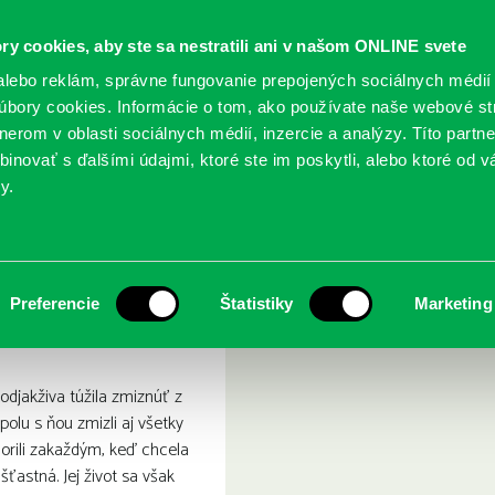
ry cookies, aby ste sa nestratili ani v našom ONLINE svete
lebo reklám, správne fungovanie prepojených sociálnych médií
bory cookies. Informácie o tom, ako používate naše webové st
erom v oblasti sociálnych médií, inzercie a analýzy. Títo partn
GY
SLUŽBY
PODUJATIA
POBOČKY
O KNIŽ
inovať s ďalšími údajmi, ktoré ste im poskytli, alebo ktoré od vá
y.
ná škorica
Preferencie
Štatistiky
Marketing
djakživa túžila zmiznúť z
polu s ňou zmizli aj všetky
norili zakaždým, keď chcela
ťastná. Jej život sa však