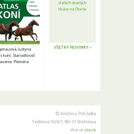
ďalších skvelých
titulov na čítanie
VŠETKY NOVINKY »
genauová, Justyna:
s koní.: Starostlivosť.
avenie. Plemená
© Knižnica Petržalka
Fedinova 1129/7, 851 01 Bratislava
Web od
2day.sk