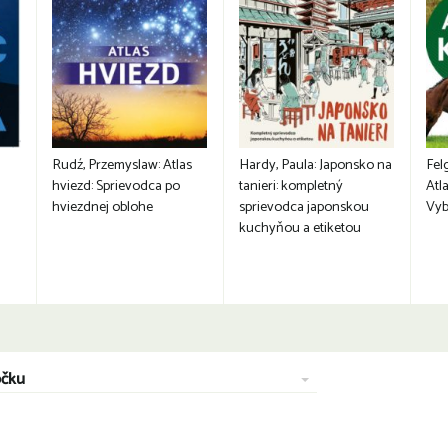
Rudź, Przemyslaw: Atlas
Hardy, Paula: Japonsko na
Fel
hviezd: Sprievodca po
tanieri: kompletný
Atla
hviezdnej oblohe
sprievodca japonskou
Vyb
kuchyňou a etiketou
očku