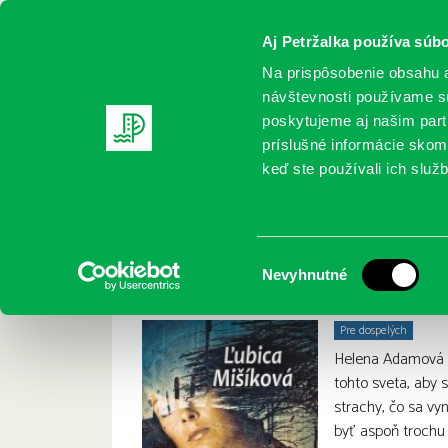
Aj Petržalka používa súbo
Na prispôsobenie obsahu a
návštevnosti používame sú
poskytujeme aj našim partn
REGISTRUJTE SA
ONLINE KATALÓ
príslušné informácie skomb
keď ste používali ich služb
Domov
Nové knihy
Mrazená škorica
Mraze
Ľubica Mišíková :
Výber
Nevyhnutné
súhlasu
Pre dospelých
Helena Adamová o
tohto sveta, aby s
strachy, čo sa vy
byť aspoň trochu š