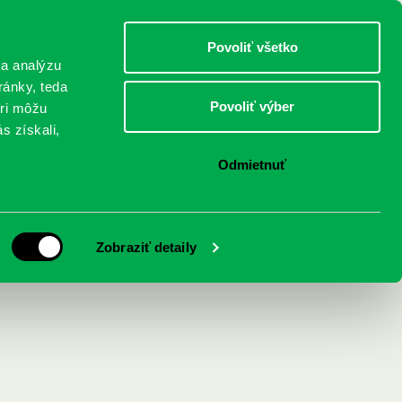
DETI
MLÁDEŽ
DOSPELÍ
Povoliť všetko
 a analýzu
ránky, teda
Povoliť výber
eri môžu
NICI
FEDINOVA
KONTAKTY
s získali,
Odmietnuť
Zobraziť detaily