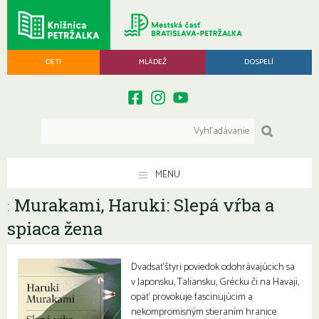
DETI
MLÁDEŽ
DOSPELÍ
MENU
Murakami, Haruki: Slepá vŕba a
:
spiaca žena
Dvadsaťštyri poviedok odohrávajúcich sa
v Japonsku, Taliansku, Grécku či na Havaji,
opäť provokuje fascinujúcim a
nekompromisným stieraním hranice