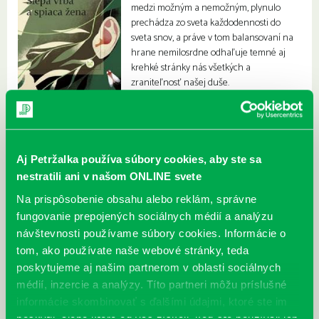
medzi možným a nemožným, plynulo
prechádza zo sveta každodennosti do
sveta snov, a práve v tom balansovaní na
hrane nemilosrdne odhaľuje temné aj
krehké stránky nás všetkých a
zraniteľnosť našej duše.
Aj Petržalka používa súbory cookies, aby ste sa
nestratili ani v našom ONLINE svete
Na prispôsobenie obsahu alebo reklám, správne
fungovanie prepojených sociálnych médií a analýzu
návštevnosti používame súbory cookies. Informácie o
tom, ako používate naše webové stránky, teda
poskytujeme aj našim partnerom v oblasti sociálnych
médií, inzercie a analýzy. Títo partneri môžu príslušné
informácie skombinovať s ďalšími údajmi, ktoré ste im
poskytli, alebo ktoré od vás získali, keď ste používali ich