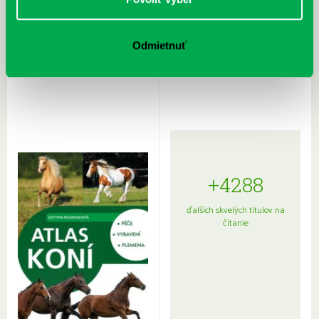
Rudź, Przemyslaw: Atlas hviezd:
Hardy, Paula: Japonsko na tanieri:
Odmietnuť
Sprievodca po hviezdnej oblohe
kompletný sprievodca
japonskou kuchyňou a etiketou
+4288
ďalších skvelých titulov na
čítanie