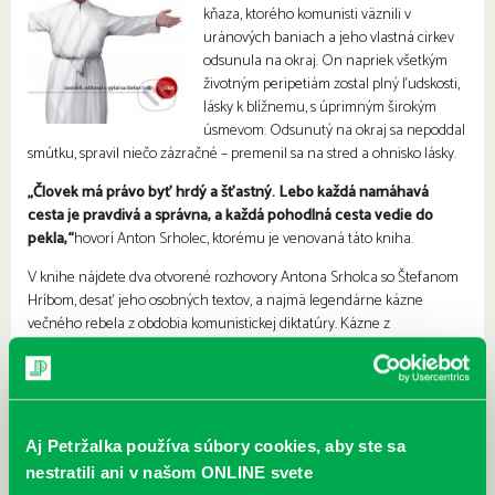
kňaza, ktorého komunisti väznili v
uránových baniach a jeho vlastná cirkev
odsunula na okraj. On napriek všetkým
životným peripetiám zostal plný ľudskosti,
lásky k blížnemu, s úprimným širokým
úsmevom. Odsunutý na okraj sa nepoddal
smútku, spravil niečo zázračné – premenil sa na stred a ohnisko lásky.
„Človek má právo byť hrdý a šťastný. Lebo každá namáhavá
cesta je pravdivá a správna, a každá pohodlná cesta vedie do
pekla,“
hovorí Anton Srholec, ktorému je venovaná táto kniha.
V knihe nájdete dva otvorené rozhovory Antona Srholca so Štefanom
Hríbom, desať jeho osobných textov, a najmä legendárne kázne
večného rebela z obdobia komunistickej diktatúry. Kázne z
bratislavského kostola Blumentál sú z rokov 1972, 1973 a 1974. Nestratili
však nič na aktuálnosti, skôr naopak – vyznačujú sa neuveriteľným
nadhľadom a jazykom, ktorý sa dotýka nás všetkých. Veriacich, aj
neveriacich. Doteraz nepublikované kázne ukazujú, aký duchovný
poklad tu mal – najskôr z vôle komunistov a neskôr z rozhodnutia
Aj Petržalka používa súbory cookies, aby ste sa
biskupa Sokola – ostať zakopaný. Príbeh Antona Srholca dopĺňa aj
nestratili ani v našom ONLINE svete
výnimočný fotografický projekt Borisa Németha, ktorý zachytil