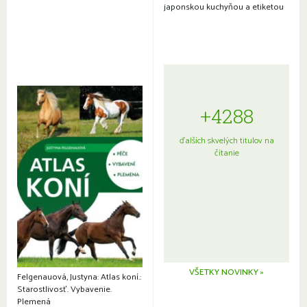
japonskou kuchyňou a etiketou
+4288
ďalších skvelých titulov na
čítanie
VŠETKY NOVINKY »
Felgenauová, Justyna: Atlas koní.:
Starostlivosť. Vybavenie.
Plemená