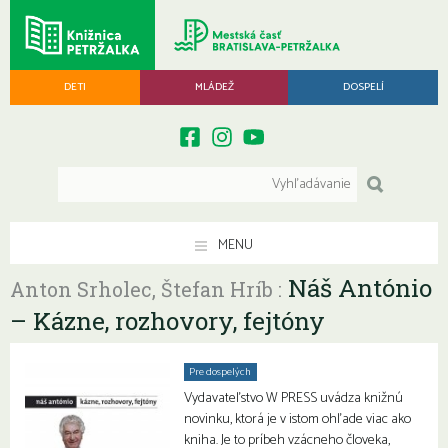
DETI
MLÁDEŽ
DOSPELÍ
MENU
Náš António
Anton Srholec, Štefan Hríb :
– Kázne, rozhovory, fejtóny
Pre dospelých
Vydavateľstvo W PRESS uvádza knižnú
novinku, ktorá je v istom ohľade viac ako
kniha. Je to príbeh vzácneho človeka,