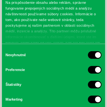
resocializačnú komunitu Resoty, ktorú Anton Srholec založil pre
Na prispôsobenie obsahu alebo reklám, správne
bývalých väzňov, alkoholikov a bezdomovcov.
fungovanie prepojených sociálnych médií a analýzu
návštevnosti používame súbory cookies. Informácie o
tom, ako používate naše webové stránky, teda
poskytujeme aj našim partnerom v oblasti sociálnych
médií, inzercie a analýzy. Títo partneri môžu príslušné
informácie skombinovať s ďalšími údajmi, ktoré ste im
poskytli, alebo ktoré od vás získali, keď ste používali ich
služby.
Výber
Nevyhnutné
súhlasu
Preferencie
Štatistiky
Marketing
McGrath, Andy: Tadej Pogačar:
Bárdy, Peter: Radičová