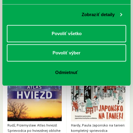
Prvá biografia najväčšieho
cyklistu modernej doby:
nezastaviteľný
Zobraziť detaily
Povoliť všetko
Povoliť výber
Odmietnuť
Rudź, Przemyslaw: Atlas hviezd:
Hardy, Paula: Japonsko na tanieri:
Sprievodca po hviezdnej oblohe
kompletný sprievodca