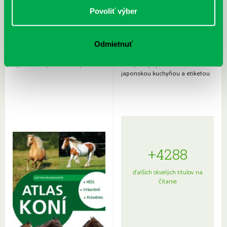
Povoliť výber
Odmietnuť
Rudź, Przemyslaw: Atlas hviezd:
Hardy, Paula: Japonsko na tanieri:
Sprievodca po hviezdnej oblohe
kompletný sprievodca
japonskou kuchyňou a etiketou
+4288
ďalších skvelých titulov na
čítanie