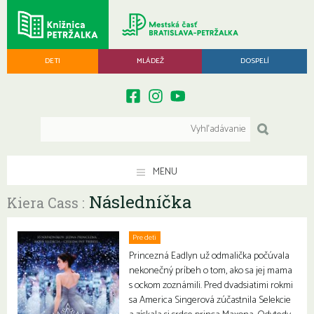
DETI
MLÁDEŽ
DOSPELÍ
MENU
Následníčka
Kiera Cass :
Pre deti
Princezná Eadlyn už odmalička počúvala
nekonečný príbeh o tom, ako sa jej mama
s ockom zoznámili. Pred dvadsiatimi rokmi
sa America Singerová zúčastnila Selekcie