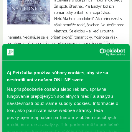
a získala si srdce princa Maxona. Odvtedy
žili spolu šťastne… Pre Eadlyn bol ich
romantický príbeh len rozprávkou.
Netúžila ho napodobniť. Ako princezná si
však nemôže robiť, čo chce. Neutečie pred
vlastnou Selekciou – aj keď urputne
namieta. Nečaká, že sa jej príbeh skončí romanticky. Možno sa však
jednému mužovi podarí zmocniť sa jej srdca… a možno zistí, že jej
„šťastne a naveky“ nie je len tajným želaním.
Aj Petržalka používa súbory cookies, aby ste sa
nestratili ani v našom ONLINE svete
Na prispôsobenie obsahu alebo reklám, správne
fungovanie prepojených sociálnych médií a analýzu
návštevnosti používame súbory cookies. Informácie o
tom, ako používate naše webové stránky, teda
poskytujeme aj našim partnerom v oblasti sociálnych
médií, inzercie a analýzy. Títo partneri môžu príslušné
informácie skombinovať s ďalšími údajmi, ktoré ste im