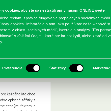
ry cookies, aby ste sa nestratili ani v našom ONLINE svete
lebo reklám, správne fungovanie prepojených sociálnych médií
bory cookies. Informácie o tom, ako používate naše webové st
erom v oblasti sociálnych médií, inzercie a analýzy. Títo partn
GY
SLUŽBY
PODUJATIA
POBOČKY
O KNIŽ
inovať s ďalšími údajmi, ktoré ste im poskytli, alebo ktoré od vá
y.
žitky profesionálneho cestovateľa
kolo sveta 1 : zážitky prof
Preferencie
Štatistiky
Marketing
e pre každého kto chce
obre opísané zážitky z
ené cennými faktami a