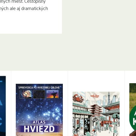
ených miest. Cestopisný
ných ale aj dramatických