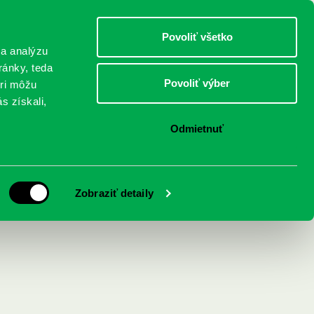
DETI
MLÁDEŽ
DOSPELÍ
Povoliť všetko
 a analýzu
ránky, teda
Povoliť výber
eri môžu
NICI
FEDINOVA
KONTAKTY
s získali,
Odmietnuť
esionálneho
Zobraziť detaily