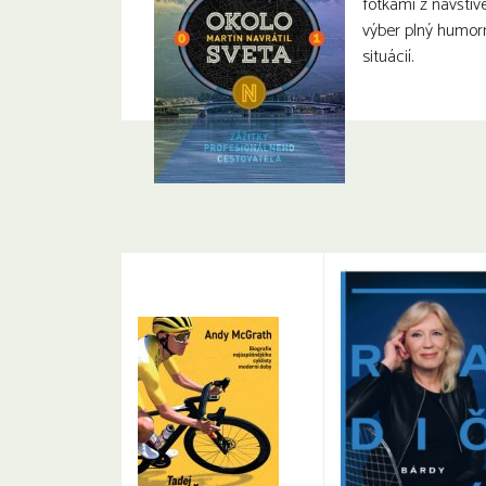
fotkami z navštív
výber plný humor
situácií.