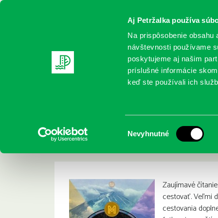
Aj Petržalka používa súbo
Na prispôsobenie obsahu a
návštevnosti používame sú
poskytujeme aj našim partn
REGISTRUJTE SA
ONLINE KATALÓ
príslušné informácie skomb
keď ste používali ich služb
Domov
Nové knihy
Navrátil, Martin: Okolo sveta 1 : zá
Navrátil, Martin: O
:
Výber
Nevyhnutné
cestovateľa
súhlasu
Zaujímavé čítani
cestovať. Veľmi d
cestovania dopln