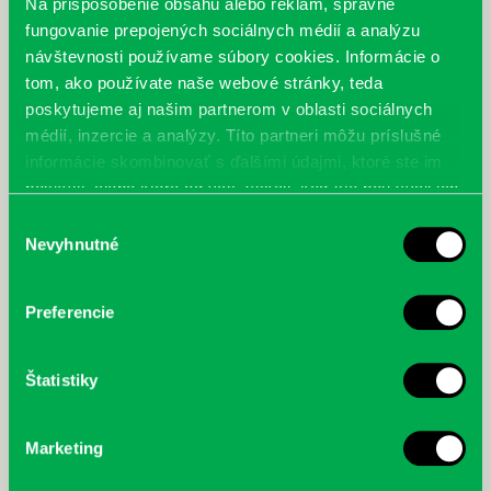
Na prispôsobenie obsahu alebo reklám, správne
podanie a autorskú fikciu.
fungovanie prepojených sociálnych médií a analýzu
návštevnosti používame súbory cookies. Informácie o
tom, ako používate naše webové stránky, teda
poskytujeme aj našim partnerom v oblasti sociálnych
médií, inzercie a analýzy. Títo partneri môžu príslušné
informácie skombinovať s ďalšími údajmi, ktoré ste im
poskytli, alebo ktoré od vás získali, keď ste používali ich
služby.
Výber
Nevyhnutné
súhlasu
Preferencie
Štatistiky
Marketing
McGrath, Andy: Tadej Pogačar:
Bárdy, Peter: Radičová
Prvá biografia najväčšieho