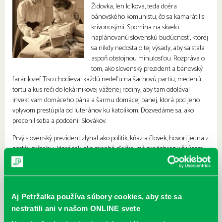
Židovka, len Icíkova, teda dcéra
bánovského komunistu, čo sa kamarátil s
krivonosými. Spomína na skvelo
naplánovanú slovenskú budúcnosť, ktorej
sa nikdy nedostalo tej výsady, aby sa stala
aspoň obstojnou minulosťou. Rozpráva o
tom, ako slovenský prezident a bánovský
farár Jozef Tiso chodieval každú nedeľu na šachovú partiu, medenú
tortu a kus reči do lekárnikovej váženej rodiny, aby tam odolával
invektívam domáceho pána a šarmu domácej panej, ktorá pod jeho
vplyvom prestúpila od luteránov ku katolíkom. Dozvedáme sa, ako
precenil seba a podcenil Slovákov.
Prvý slovenský prezident zlyhal ako politik, kňaz a človek, hovorí jedna z
postáv príbehu, ktorá tak, ako mnohé ďalšie, má predobraz v žijúcom
človeku. Našou najväčšou traumou je, že si to nevládzeme priznať,
dodáva jeho autor. Nie nahlas, pred svetom. Doma, v tichu sme doňho
ešte stále zaľúbení nešťastnou láskou, ktorá nemá šancu byť
opätovaná. A to je zase naše jediné šťastie. Keď jej podľahneme, bude
Aj Petržalka používa súbory cookies, aby ste sa
to to isté ako objatie smrti, dozvedáme sa z tohto románu o láske a
nestratili ani v našom ONLINE svete
neláske vlasti k svojim ľuďom a o zradných miestach v kolektívnej
pamäti. Román sa opiera o tri zdroje – historickú faktografiu, ústne