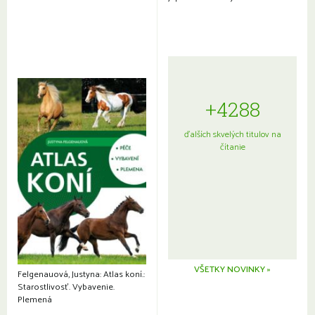
+4288
ďalších skvelých titulov na
čítanie
VŠETKY NOVINKY »
Felgenauová, Justyna: Atlas koní.:
Starostlivosť. Vybavenie.
Plemená