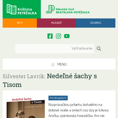
DETI
MLÁDEŽ
DOSPELÍ
MENU
Nedeľné šachy s
Silvester Lavrík:
Tisom
Pre dospelých
Rozprávačkou príbehu bohatého na
dobové reálie a smiech cez slzy je Icíkova
Anička, vystrkovská hviezdička. Ani nie