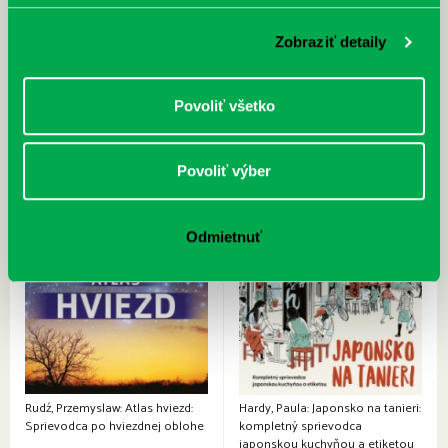
cyklistu modernej doby:
nezastaviteľný
Zobraziť detaily
Povoliť všetko
Povoliť výber
Odmietnuť
Rudź, Przemyslaw: Atlas hviezd:
Hardy, Paula: Japonsko na tanieri:
Sprievodca po hviezdnej oblohe
kompletný sprievodca
japonskou kuchyňou a etiketou