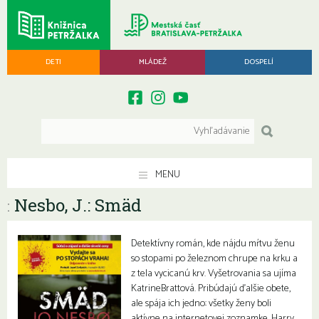
DETI
MLÁDEŽ
DOSPELÍ
MENU
Nesbo, J.: Smäd
:
Detektívny román, kde nájdu mŕtvu ženu
so stopami po železnom chrupe na krku a
z tela vycicanú krv. Vyšetrovania sa ujíma
KatrineBrattová. Pribúdajú ďalšie obete,
ale spája ich jedno: všetky ženy boli
aktívne na internetovej zoznamke. Harry