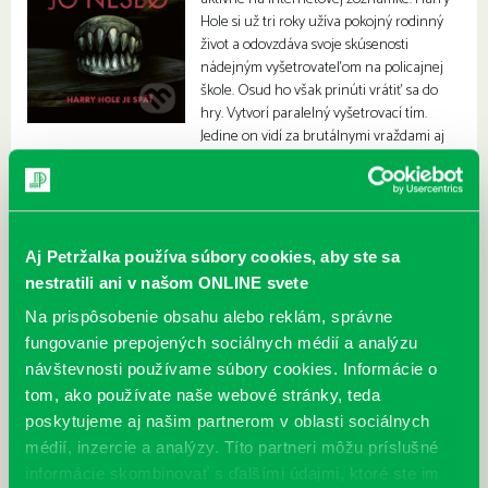
Hole si už tri roky užíva pokojný rodinný
život a odovzdáva svoje skúsenosti
nádejným vyšetrovateľom na policajnej
škole. Osud ho však prinúti vrátiť sa do
hry. Vytvorí paralelný vyšetrovací tím.
Jedine on vidí za brutálnymi vraždami aj
iný motív.
Aj Petržalka používa súbory cookies, aby ste sa
nestratili ani v našom ONLINE svete
Na prispôsobenie obsahu alebo reklám, správne
fungovanie prepojených sociálnych médií a analýzu
návštevnosti používame súbory cookies. Informácie o
tom, ako používate naše webové stránky, teda
poskytujeme aj našim partnerom v oblasti sociálnych
médií, inzercie a analýzy. Títo partneri môžu príslušné
informácie skombinovať s ďalšími údajmi, ktoré ste im