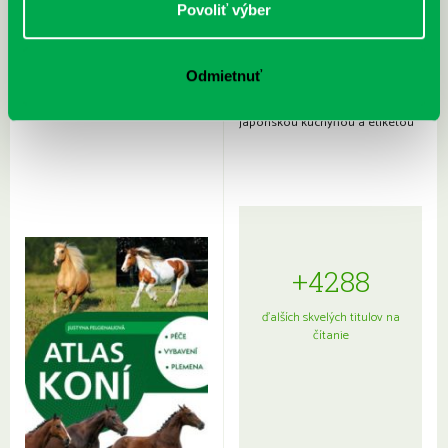
Povoliť výber
Odmietnuť
Rudź, Przemyslaw: Atlas hviezd:
Hardy, Paula: Japonsko na tanieri:
Sprievodca po hviezdnej oblohe
kompletný sprievodca
japonskou kuchyňou a etiketou
+4288
ďalších skvelých titulov na
čítanie