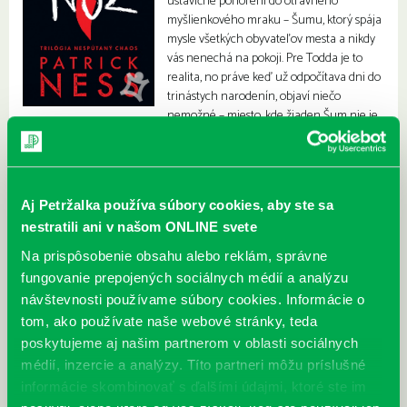
ustavične ponorení do otravného
myšlienkového mraku – Šumu, ktorý spája
mysle všetkých obyvateľov mesta a nikdy
vás nenechá na pokoji. Pre Todda je to
realita, no práve keď už odpočítava dni do
trinástych narodenín, objaví niečo
nemožné – miesto, kde žiaden Šum nie je.
Aj Petržalka používa súbory cookies, aby ste sa
nestratili ani v našom ONLINE svete
Na prispôsobenie obsahu alebo reklám, správne
fungovanie prepojených sociálnych médií a analýzu
návštevnosti používame súbory cookies. Informácie o
tom, ako používate naše webové stránky, teda
poskytujeme aj našim partnerom v oblasti sociálnych
médií, inzercie a analýzy. Títo partneri môžu príslušné
informácie skombinovať s ďalšími údajmi, ktoré ste im