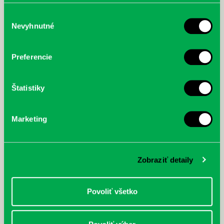
poskytli, alebo ktoré od vás získali, keď ste používali ich
služby.
Výber
Nevyhnutné
súhlasu
McGrath, Andy: Tadej Pogačar:
Bárdy, Peter: Radičová
Prvá biografia najväčšieho
Preferencie
cyklistu modernej doby:
nezastaviteľný
Štatistiky
Marketing
Zobraziť detaily
Povoliť všetko