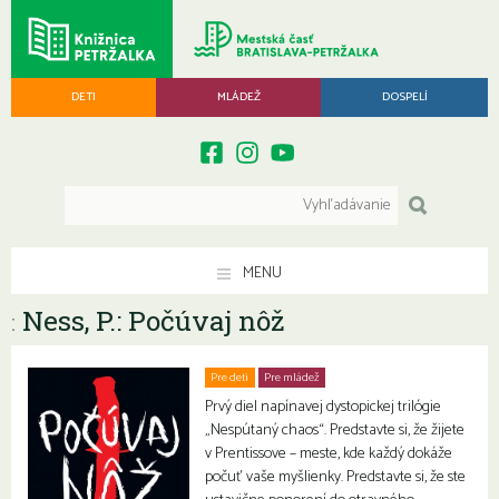
DETI
MLÁDEŽ
DOSPELÍ
MENU
Ness, P.: Počúvaj nôž
:
Pre deti
Pre mládež
Prvý diel napínavej dystopickej trilógie
„Nespútaný chaos“. Predstavte si, že žijete
v Prentissove – meste, kde každý dokáže
počuť vaše myšlienky. Predstavte si, že ste