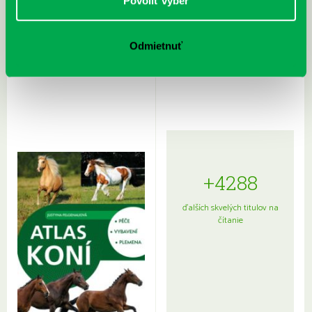
Povoliť výber
Odmietnuť
Rudź, Przemyslaw: Atlas hviezd:
Hardy, Paula: Japonsko na tanieri:
Sprievodca po hviezdnej oblohe
kompletný sprievodca
japonskou kuchyňou a etiketou
+4288
ďalších skvelých titulov na
čítanie