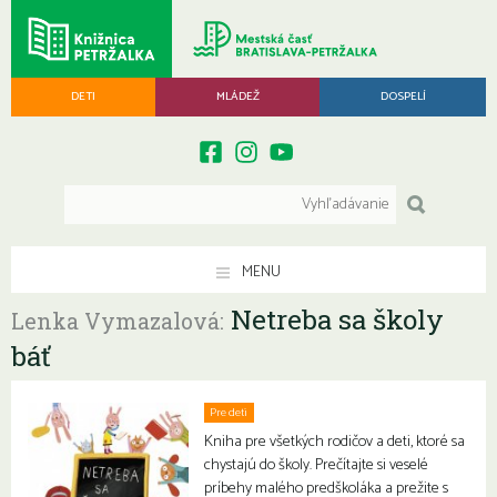
DETI
MLÁDEŽ
DOSPELÍ
MENU
Netreba sa školy
Lenka Vymazalová:
báť
Pre deti
Kniha pre všetkých rodičov a deti, ktoré sa
chystajú do školy. Prečítajte si veselé
príbehy malého predškoláka a prežite s