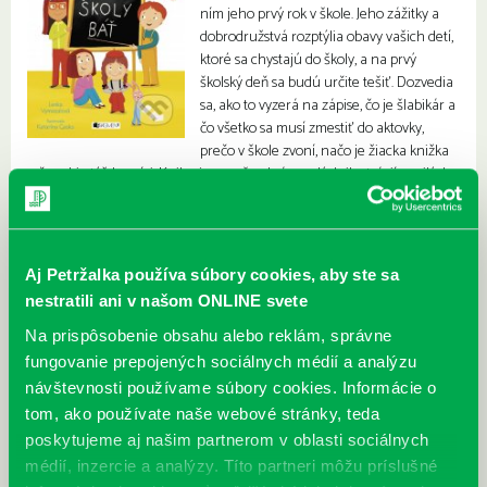
ním jeho prvý rok v škole. Jeho zážitky a
dobrodružstvá rozptýlia obavy vašich detí,
ktoré sa chystajú do školy, a na prvý
školský deň sa budú určite tešiť. Dozvedia
sa, ako to vyzerá na zápise, čo je šlabikár a
čo všetko sa musí zmestiť do aktovky,
prečo v škole zvoní, načo je žiacka knižka
a čo robia týždenníci. Kniha je navyše plná veselých ilustrácií a milých
básničiek.
Aj Petržalka používa súbory cookies, aby ste sa
nestratili ani v našom ONLINE svete
Na prispôsobenie obsahu alebo reklám, správne
fungovanie prepojených sociálnych médií a analýzu
návštevnosti používame súbory cookies. Informácie o
tom, ako používate naše webové stránky, teda
poskytujeme aj našim partnerom v oblasti sociálnych
médií, inzercie a analýzy. Títo partneri môžu príslušné