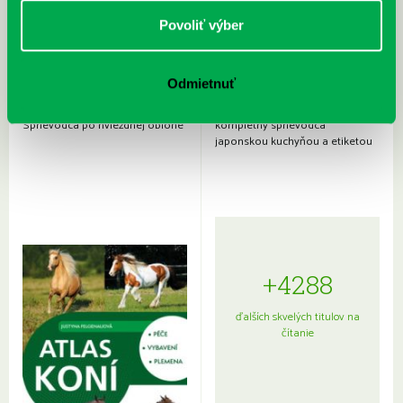
Povoliť výber
Odmietnuť
Rudź, Przemyslaw: Atlas hviezd:
Hardy, Paula: Japonsko na tanieri:
Sprievodca po hviezdnej oblohe
kompletný sprievodca
japonskou kuchyňou a etiketou
+4288
ďalších skvelých titulov na
čítanie