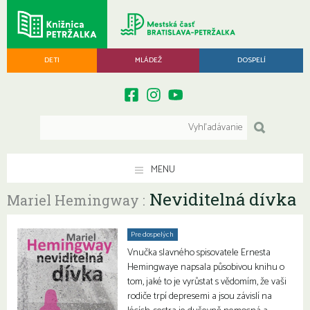
DETI
MLÁDEŽ
DOSPELÍ
MENU
Neviditelná dívka
Mariel Hemingway :
Pre dospelých
Vnučka slavného spisovatele Ernesta
Hemingwaye napsala působivou knihu o
tom, jaké to je vyrůstat s vědomím, že vaši
rodiče trpí depresemi a jsou závislí na