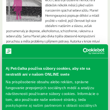
lécích, sestra je duševně nemocná a
dědeček několik měsíců před vaším
narozením spáchal sebevraždu. Mariel
Hemingwayová popisuje dětství a mládí
prožité v rodině, jejíž členové byli sice
obdařeni nadáním a slávou, avšak
poznamenaly je deprese, alkoholismus, schizofrenie, rakovina a
sebevraždy. Sama Mariel jako dívka trpěla obsesivně-kompulzivní
poruchou a měla problémy s příjmem potravy. Autorka v knize mluví
přímo k mladým čtenářům, teenagerům, a snaží se je přesvědčit, že
navzdory bolesti má život smysl, že rodinné prokletí lze překonat a že
na konci tunelu může každému zasvítit světlo.
Aj Petržalka používa súbory cookies, aby ste sa
nestratili ani v našom ONLINE svete
Na prispôsobenie obsahu alebo reklám, správne
fungovanie prepojených sociálnych médií a analýzu
návštevnosti používame súbory cookies. Informácie o
tom, ako používate naše webové stránky, teda
poskytujeme aj našim partnerom v oblasti sociálnych