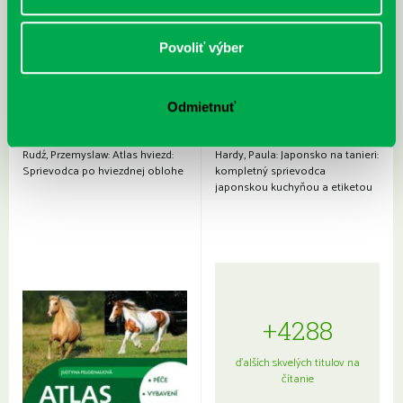
Povoliť výber
Odmietnuť
Rudź, Przemyslaw: Atlas hviezd:
Hardy, Paula: Japonsko na tanieri:
Sprievodca po hviezdnej oblohe
kompletný sprievodca
japonskou kuchyňou a etiketou
+4288
ďalších skvelých titulov na
čítanie