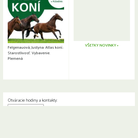
VŠETKY NOVINKY »
Felgenauová, Justyna: Atlas koní.:
Starostlivosť. Vybavenie.
Plemená
Otváracie hodiny a kontakty:
© Knižnica Petržalka
Fedinova 1129/7, 851 01 Bratislava
Web od
2day.sk