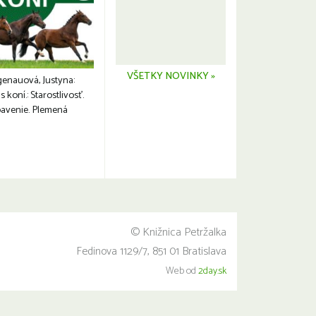
VŠETKY NOVINKY »
genauová, Justyna:
s koní.: Starostlivosť.
avenie. Plemená
© Knižnica Petržalka
Fedinova 1129/7, 851 01 Bratislava
Web od
2day.sk