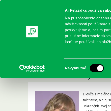
Aj Petržalka používa súbo
Na prispôsobenie obsahu a
návštevnosti používame sú
poskytujeme aj našim partn
REGISTRUJTE SA
ONLINE KATALÓ
príslušné informácie skomb
keď ste používali ich služb
Domov
Nové knihy
Newkey-Burden, Chas: Taylor Swift: 
Newkey-Burden, Cha
:
Výber
Nevyhnutné
neautorizovaný živo
súhlasu
Dievča z malého 
talentom, ale aj 
uskutočniť svoj se