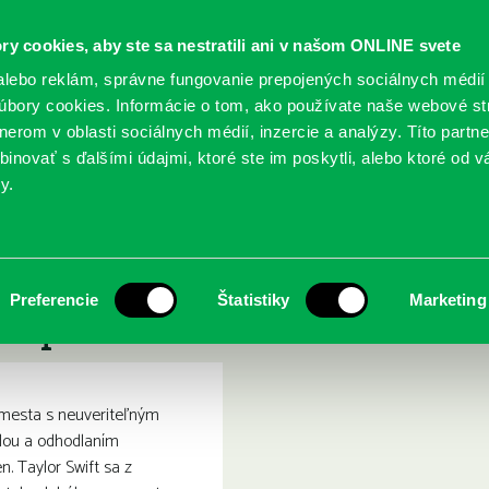
ry cookies, aby ste sa nestratili ani v našom ONLINE svete
lebo reklám, správne fungovanie prepojených sociálnych médií
bory cookies. Informácie o tom, ako používate naše webové st
erom v oblasti sociálnych médií, inzercie a analýzy. Títo partn
GY
SLUŽBY
PODUJATIA
POBOČKY
O KNIŽ
inovať s ďalšími údajmi, ktoré ste im poskytli, alebo ktoré od vá
y.
víc než hudba : neautorizovaný životopis
s: Taylor Swift: víc než h
Preferencie
Štatistiky
Marketing
topis
mesta s neuveriteľným
silou a odhodlaním
n. Taylor Swift sa z