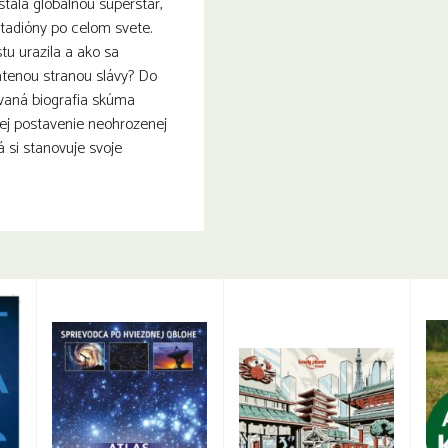
stala globálnou superstar,
tadióny po celom svete.
tu urazila a ako sa
átenou stranou slávy? Do
ovaná biografia skúma
jej postavenie neohrozenej
á si stanovuje svoje