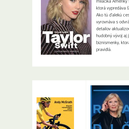
miláčika Ameriky 
ktorá vypredáva š
Ako tú ďalekú ces
vyrovnáva s odvr
detailov aktualiz
hudobný vývoj aj 
biznismenky, ktor
pravidlá.