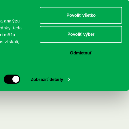
DETI
MLÁDEŽ
DOSPELÍ
Povoliť všetko
 a analýzu
ránky, teda
Povoliť výber
eri môžu
NICI
FEDINOVA
KONTAKTY
s získali,
Odmietnuť
udba :
Zobraziť detaily