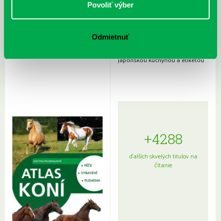
Povoliť výber
Odmietnuť
Rudź, Przemyslaw: Atlas hviezd:
Hardy, Paula: Japonsko na tanieri:
Sprievodca po hviezdnej oblohe
kompletný sprievodca
japonskou kuchyňou a etiketou
+4288
ďalších skvelých titulov na
čítanie