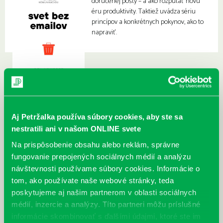
doručenej pošty – a ako rozpútať novú
éru produktivity. Taktiež uvádza sériu
princípov a konkrétnych pokynov, ako to
napraviť.
Aj Petržalka používa súbory cookies, aby ste sa
nestratili ani v našom ONLINE svete
Na prispôsobenie obsahu alebo reklám, správne
fungovanie prepojených sociálnych médií a analýzu
návštevnosti používame súbory cookies. Informácie o
tom, ako používate naše webové stránky, teda
poskytujeme aj našim partnerom v oblasti sociálnych
médií, inzercie a analýzy. Títo partneri môžu príslušné
informácie skombinovať s ďalšími údajmi, ktoré ste im