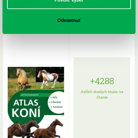
Odmietnuť
Rudź, Przemyslaw: Atlas hviezd:
Hardy, Paula: Japonsko na tanieri:
Sprievodca po hviezdnej oblohe
kompletný sprievodca
japonskou kuchyňou a etiketou
+4288
ďalších skvelých titulov na
čítanie