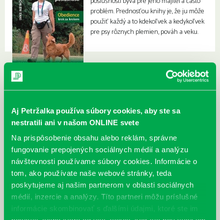
poslušnosti býva pre jeho majiteľa často
problém. Prednosťou knihy je, že ju môže
použiť každý a to kdekoľvek a kedykoľvek
pre psy rôznych plemien, pováh a veku.
Aj Petržalka používa súbory cookies, aby ste sa
nestratili ani v našom ONLINE svete
Na prispôsobenie obsahu alebo reklám, správne
fungovanie prepojených sociálnych médií a analýzu
návštevnosti používame súbory cookies. Informácie o
tom, ako používate naše webové stránky, teda
poskytujeme aj našim partnerom v oblasti sociálnych
médií, inzercie a analýzy. Títo partneri môžu príslušné
informácie skombinovať s ďalšími údajmi, ktoré ste im