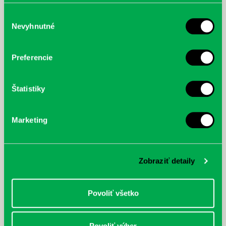
poskytli, alebo ktoré od vás získali, keď ste používali ich
služby.
Výber
Nevyhnutné
súhlasu
McGrath, Andy: Tadej Pogačar:
Bárdy, Peter: Radičová
Prvá biografia najväčšieho
Preferencie
cyklistu modernej doby:
nezastaviteľný
Štatistiky
Marketing
Zobraziť detaily
Povoliť všetko
Povoliť výber