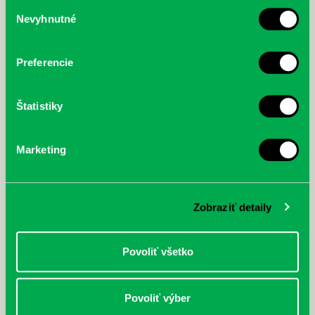
služby.
Výber
Nevyhnutné
súhlasu
McGrath, Andy: Tadej Pogačar:
Bárdy, Peter: Radičová
Prvá biografia najväčšieho
cyklistu modernej doby:
Preferencie
nezastaviteľný
Štatistiky
Marketing
Zobraziť detaily
Povoliť všetko
Povoliť výber