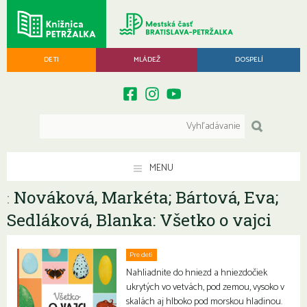
DETI
MLÁDEŽ
DOSPELÍ
MENU
Nováková, Markéta; Bártová, Eva;
:
Sedláková, Blanka: Všetko o vajci
Pre deti
Nahliadnite do hniezd a hniezdočiek
ukrytých vo vetvách, pod zemou, vysoko v
skalách aj hlboko pod morskou hladinou.