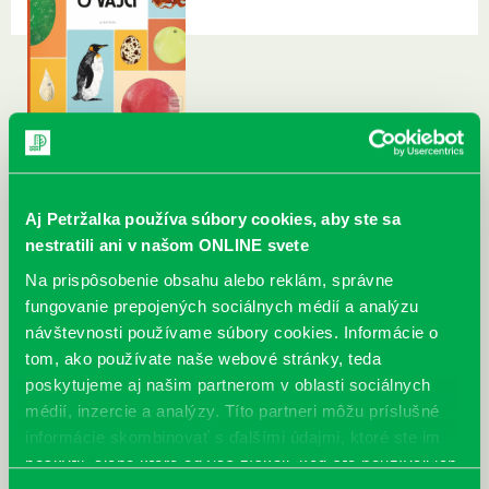
Aj Petržalka používa súbory cookies, aby ste sa
nestratili ani v našom ONLINE svete
Na prispôsobenie obsahu alebo reklám, správne
fungovanie prepojených sociálnych médií a analýzu
návštevnosti používame súbory cookies. Informácie o
tom, ako používate naše webové stránky, teda
poskytujeme aj našim partnerom v oblasti sociálnych
médií, inzercie a analýzy. Títo partneri môžu príslušné
informácie skombinovať s ďalšími údajmi, ktoré ste im
poskytli, alebo ktoré od vás získali, keď ste používali ich