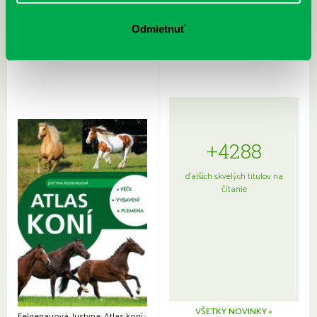
Rudź, Przemyslaw: Atlas hviezd:
Hardy, Paula: Japonsko na tanieri:
Sprievodca po hviezdnej oblohe
kompletný sprievodca
Odmietnuť
japonskou kuchyňou a etiketou
+4288
ďalších skvelých titulov na
čítanie
VŠETKY NOVINKY »
Felgenauová, Justyna: Atlas koní.: