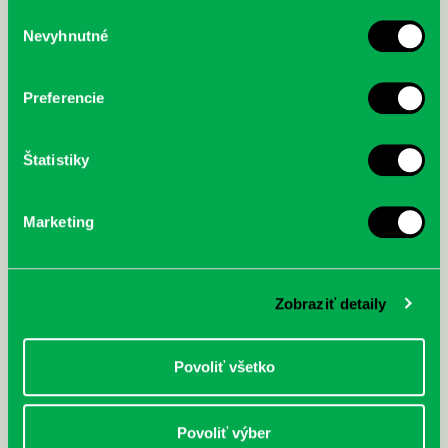
služby.
Výber
Nevyhnutné
súhlasu
McGrath, Andy: Tadej Pogačar:
Bárdy, Peter: Radičová
Prvá biografia najväčšieho
cyklistu modernej doby:
Preferencie
nezastaviteľný
Štatistiky
Marketing
Zobraziť detaily
Povoliť všetko
Povoliť výber