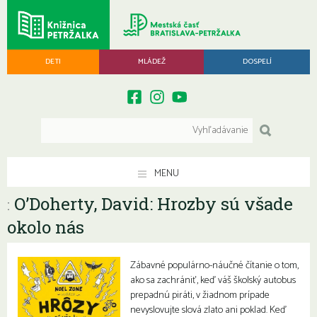
DETI
MLÁDEŽ
DOSPELÍ
MENU
O’Doherty, David: Hrozby sú všade
:
okolo nás
Zábavné populárno-náučné čítanie o tom,
ako sa zachrániť, keď váš školský autobus
prepadnú piráti, v žiadnom prípade
nevyslovujte slová zlato ani poklad. Keď