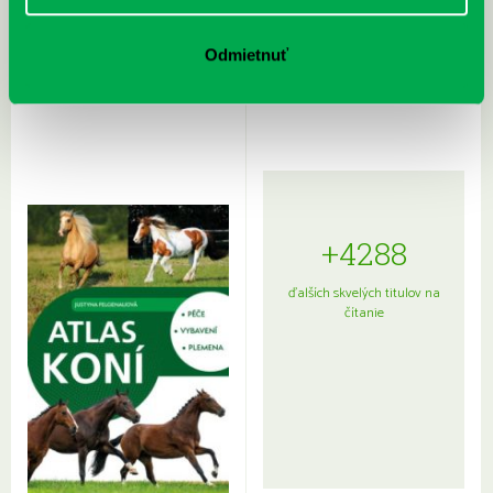
Rudź, Przemyslaw: Atlas hviezd:
Hardy, Paula: Japonsko na tanieri:
Odmietnuť
Sprievodca po hviezdnej oblohe
kompletný sprievodca
japonskou kuchyňou a etiketou
+4288
ďalších skvelých titulov na
čítanie