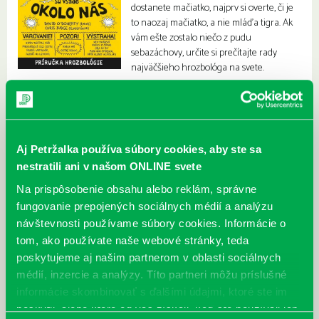
dostanete mačiatko, najprv si overte, či je
to naozaj mačiatko, a nie mláďa tigra. Ak
vám ešte zostalo niečo z pudu
sebazáchovy, určite si prečítajte rady
najväčšieho hrozbológa na svete.
Aj Petržalka používa súbory cookies, aby ste sa
nestratili ani v našom ONLINE svete
Na prispôsobenie obsahu alebo reklám, správne
fungovanie prepojených sociálnych médií a analýzu
návštevnosti používame súbory cookies. Informácie o
tom, ako používate naše webové stránky, teda
poskytujeme aj našim partnerom v oblasti sociálnych
médií, inzercie a analýzy. Títo partneri môžu príslušné
informácie skombinovať s ďalšími údajmi, ktoré ste im
poskytli, alebo ktoré od vás získali, keď ste používali ich