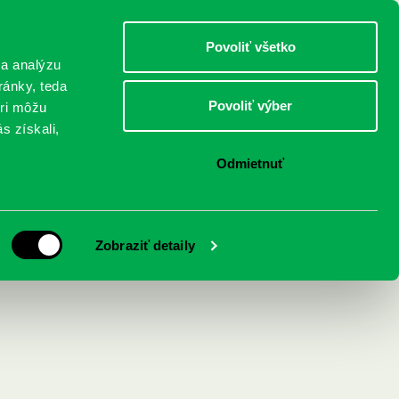
DETI
MLÁDEŽ
DOSPELÍ
Povoliť všetko
 a analýzu
ránky, teda
Povoliť výber
eri môžu
NICI
FEDINOVA
KONTAKTY
s získali,
Odmietnuť
Zobraziť detaily