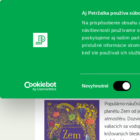
Aj Petržalka používa súbo
Na prispôsobenie obsahu a
návštevnosti používame sú
poskytujeme aj našim partn
REGISTRUJTE SA
ONLINE KATALÓ
príslušné informácie skomb
keď ste používali ich služb
Domov
Nové knihy
Oldershaw, Cally: Zem a jej podivu
Oldershaw, Cally: 
:
Výber
Nevyhnutné
súhlasu
Populárno-náučná
planétu Zem od je
atmosféru. Dozvie
valiacich sa vodo
križovaných blesk