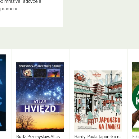
po mrazivé ľadovce a
 pramene.
Rudź, Przemyslaw: Atlas
Hardy, Paula: Japonsko na
Fel