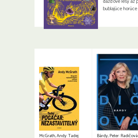
dažďové lesy až 
bublajúce horúce
McGrath, Andy: Tadej
Bárdy, Peter: Radičová