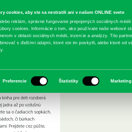
ry cookies, aby ste sa nestratili ani v našom ONLINE svete
lebo reklám, správne fungovanie prepojených sociálnych médií
bory cookies. Informácie o tom, ako používate naše webové st
erom v oblasti sociálnych médií, inzercie a analýzy. Títo partn
GY
SLUŽBY
PODUJATIA
POBOČKY
O KNIŽ
inovať s ďalšími údajmi, ktoré ste im poskytli, alebo ktoré od vá
y.
hodnosti
Zem a jej podivuhodnosti
Preferencie
Štatistiky
Marketing
 kniha pre deti rozoberá
j jadra až po vzdušnú
te sa o čadiacich sopkách,
pádoch, či búrkach
ami. Prejdete cez púšte,