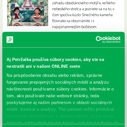
záhadu obsidiánového motýľa, veľkého
nebeského strelca a pozriete sa na to, v
čom spočíva kúzlo Slnečného kameňa.
Rovnako sa oboznámite i s
najvýznamnejším božstvom.
Aj Petržalka používa súbory cookies, aby ste sa
nestratili ani v našom ONLINE svete
Na prispôsobenie obsahu alebo reklám, správne
fungovanie prepojených sociálnych médií a analýzu
návštevnosti používame súbory cookies. Informácie o
tom, ako používate naše webové stránky, teda
poskytujeme aj našim partnerom v oblasti sociálnych
médií, inzercie a analýzy. Títo partneri môžu príslušné
informácie skombinovať s ďalšími údajmi, ktoré ste im
poskytli, alebo ktoré od vás získali, keď ste používali ich