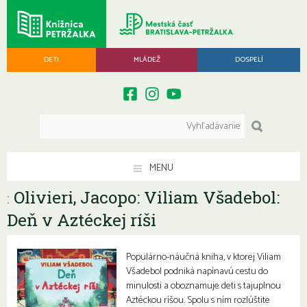
DETI
MLÁDEŽ
DOSPELÍ
MENU
Olivieri, Jacopo: Viliam Všadebol:
:
Deň v Aztéckej ríši
Populárno-náučná kniha, v ktorej Viliam
Všadebol podniká napínavú cestu do
minulosti a oboznamuje deti s tajuplnou
Aztéckou ríšou. Spolu s ním rozlúštite