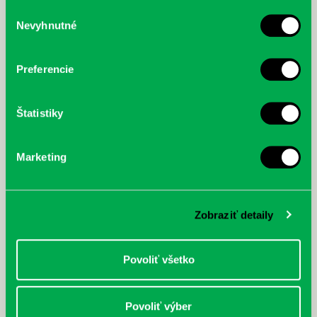
služby.
Výber
Nevyhnutné
súhlasu
McGrath, Andy: Tadej Pogačar:
Bárdy, Peter: Radičová
Prvá biografia najväčšieho
cyklistu modernej doby:
Preferencie
nezastaviteľný
Štatistiky
Marketing
Zobraziť detaily
Povoliť všetko
Povoliť výber