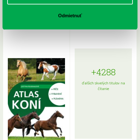
Rudź, Przemyslaw: Atlas hviezd:
Hardy, Paula: Japonsko na tanieri:
Odmietnuť
Sprievodca po hviezdnej oblohe
kompletný sprievodca
japonskou kuchyňou a etiketou
+4288
ďalších skvelých titulov na
čítanie