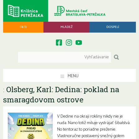
DETI
MLÁDEŽ
DOSPELÍ
MENU
Olsberg, Karl: Dedina: poklad na
:
smaragdovom ostrove
V Dedine na okraji rokliny nikdy nie je
nuda. Nano totiž miluje vystrájať šibalstvá.
No tentoraz to poriadne preženie.
Vlastnoručne postavený snežný golem