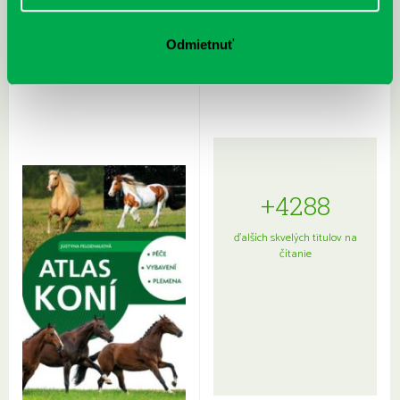
Rudź, Przemyslaw: Atlas hviezd:
Hardy, Paula: Japonsko na tanieri:
Odmietnuť
Sprievodca po hviezdnej oblohe
kompletný sprievodca
japonskou kuchyňou a etiketou
+4288
ďalších skvelých titulov na
čítanie