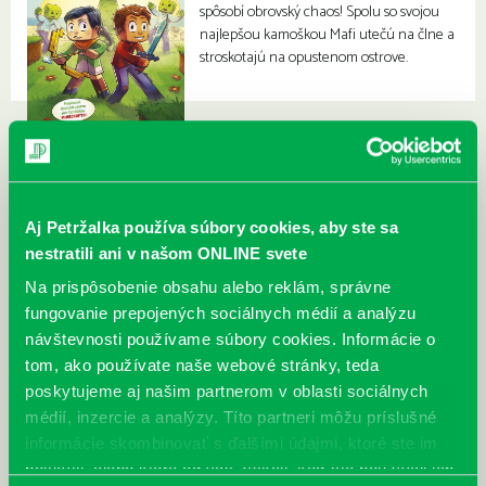
spôsobí obrovský chaos! Spolu so svojou
najlepšou kamoškou Mafi utečú na člne a
stroskotajú na opustenom ostrove.
Aj Petržalka používa súbory cookies, aby ste sa
nestratili ani v našom ONLINE svete
Na prispôsobenie obsahu alebo reklám, správne
fungovanie prepojených sociálnych médií a analýzu
návštevnosti používame súbory cookies. Informácie o
tom, ako používate naše webové stránky, teda
poskytujeme aj našim partnerom v oblasti sociálnych
médií, inzercie a analýzy. Títo partneri môžu príslušné
informácie skombinovať s ďalšími údajmi, ktoré ste im
poskytli, alebo ktoré od vás získali, keď ste používali ich