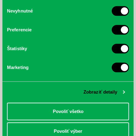
služby.
Výber
Nevyhnutné
súhlasu
McGrath, Andy: Tadej Pogačar:
Bárdy, Peter: Radičová
Prvá biografia najväčšieho
cyklistu modernej doby:
Preferencie
nezastaviteľný
Štatistiky
Marketing
Zobraziť detaily
Povoliť všetko
Povoliť výber