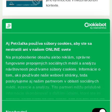
jeho výnimočnosť v medzinárodnom
kontexte.
Aj Petržalka používa súbory cookies, aby ste sa
nestratili ani v našom ONLINE svete
Na prispôsobenie obsahu alebo reklám, správne
fungovanie prepojených sociálnych médií a analýzu
návštevnosti používame súbory cookies. Informácie o
tom, ako používate naše webové stránky, teda
poskytujeme aj našim partnerom v oblasti sociálnych
médií, inzercie a analýzy. Títo partneri môžu príslušné
informácie skombinovať s ďalšími údajmi, ktoré ste im
poskytli, alebo ktoré od vás získali, keď ste používali ich
služby.
Výber
McGrath, Andy: Tadej Pogačar:
Bárdy, Peter: Radičová
Prvá biografia najväčšieho
Nevyhnutné