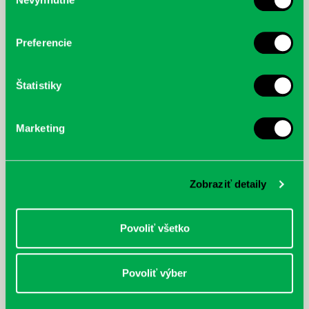
súhlasu
cyklistu modernej doby:
nezastaviteľný
Preferencie
Štatistiky
Marketing
Zobraziť detaily
Povoliť všetko
Povoliť výber
Rudź, Przemyslaw: Atlas hviezd:
Hardy, Paula: Japonsko na tanieri:
Sprievodca po hviezdnej oblohe
kompletný sprievodca
japonskou kuchyňou a etiketou