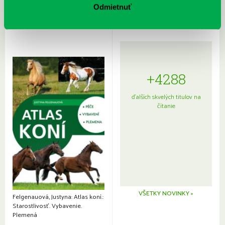
Odmietnuť
+4288
ďalších skvelých titulov na
čítanie
VŠETKY NOVINKY »
Felgenauová, Justyna: Atlas koní.:
Starostlivosť. Vybavenie.
Plemená