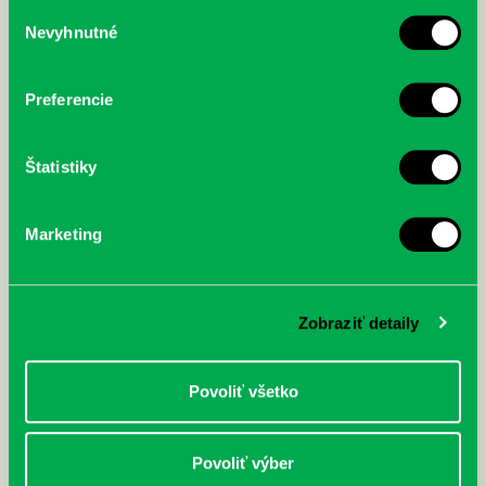
služby.
Výber
Nevyhnutné
súhlasu
McGrath, Andy: Tadej Pogačar:
Bárdy, Peter: Radičová
Prvá biografia najväčšieho
cyklistu modernej doby:
Preferencie
nezastaviteľný
Štatistiky
Marketing
Zobraziť detaily
Povoliť všetko
Povoliť výber