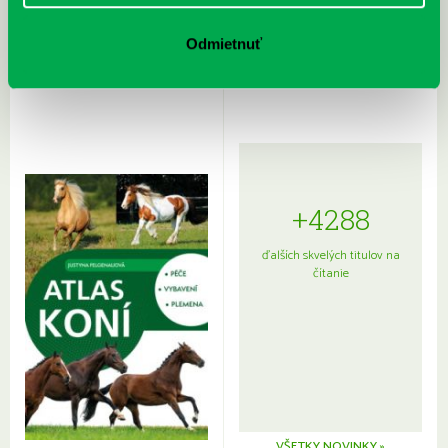
Rudź, Przemyslaw: Atlas hviezd:
Hardy, Paula: Japonsko na tanieri:
Sprievodca po hviezdnej oblohe
kompletný sprievodca
Odmietnuť
japonskou kuchyňou a etiketou
+4288
ďalších skvelých titulov na
čítanie
VŠETKY NOVINKY »