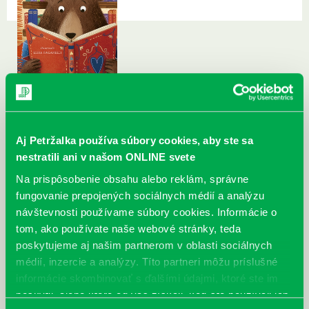
Aj Petržalka používa súbory cookies, aby ste sa
nestratili ani v našom ONLINE svete
Na prispôsobenie obsahu alebo reklám, správne
fungovanie prepojených sociálnych médií a analýzu
návštevnosti používame súbory cookies. Informácie o
tom, ako používate naše webové stránky, teda
poskytujeme aj našim partnerom v oblasti sociálnych
médií, inzercie a analýzy. Títo partneri môžu príslušné
informácie skombinovať s ďalšími údajmi, ktoré ste im
poskytli, alebo ktoré od vás získali, keď ste používali ich