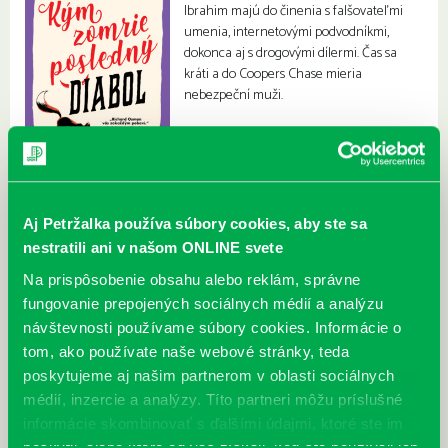
Ibrahim majú do činenia s falšovateľmi
umenia, internetovými podvodníkmi,
dokonca aj s drogovými dílermi. Čas sa
kráti a do Coopers Chase mieria
nebezpeční muži.
Aj Petržalka používa súbory cookies, aby ste sa
nestratili ani v našom ONLINE svete
Na prispôsobenie obsahu alebo reklám, správne
fungovanie prepojených sociálnych médií a analýzu
návštevnosti používame súbory cookies. Informácie o
tom, ako používate naše webové stránky, teda
poskytujeme aj našim partnerom v oblasti sociálnych
médií, inzercie a analýzy. Títo partneri môžu príslušné
informácie skombinovať s ďalšími údajmi, ktoré ste im
poskytli, alebo ktoré od vás získali, keď ste používali ich