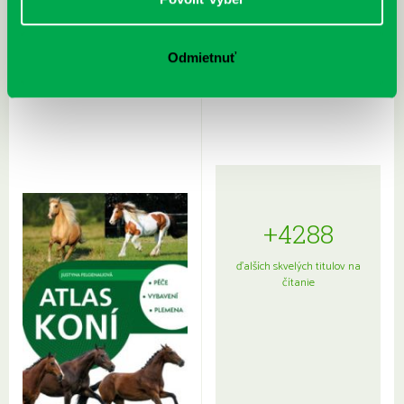
Rudź, Przemyslaw: Atlas hviezd:
Hardy, Paula: Japonsko na tanieri:
Odmietnuť
Sprievodca po hviezdnej oblohe
kompletný sprievodca
japonskou kuchyňou a etiketou
+4288
ďalších skvelých titulov na
čítanie