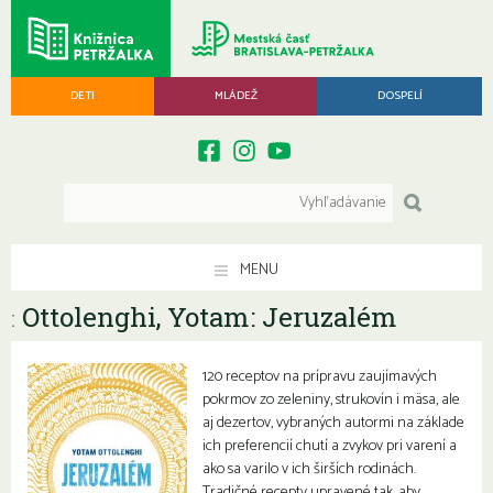
DETI
MLÁDEŽ
DOSPELÍ
MENU
Ottolenghi, Yotam: Jeruzalém
:
120 receptov na prípravu zaujímavých
pokrmov zo zeleniny, strukovín i mäsa, ale
aj dezertov, vybraných autormi na základe
ich preferencií chutí a zvykov pri varení a
ako sa varilo v ich širších rodinách.
Tradičné recepty upravené tak, aby