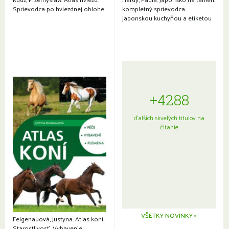
Rudź, Przemyslaw: Atlas hviezd:
Hardy, Paula: Japonsko na tanieri:
Sprievodca po hviezdnej oblohe
kompletný sprievodca
japonskou kuchyňou a etiketou
+4288
ďalších skvelých titulov na
čítanie
VŠETKY NOVINKY »
Felgenauová, Justyna: Atlas koní.:
Starostlivosť. Vybavenie.