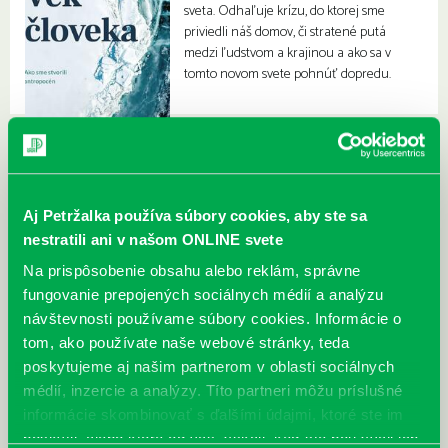
sveta. Odhaľuje krízu, do ktorej sme
priviedli náš domov, či stratené putá
medzi ľudstvom a krajinou a ako sa v
tomto novom svete pohnúť dopredu.
Aj Petržalka používa súbory cookies, aby ste sa
nestratili ani v našom ONLINE svete
Na prispôsobenie obsahu alebo reklám, správne
fungovanie prepojených sociálnych médií a analýzu
návštevnosti používame súbory cookies. Informácie o
tom, ako používate naše webové stránky, teda
poskytujeme aj našim partnerom v oblasti sociálnych
médií, inzercie a analýzy. Títo partneri môžu príslušné
informácie skombinovať s ďalšími údajmi, ktoré ste im
poskytli, alebo ktoré od vás získali, keď ste používali ich