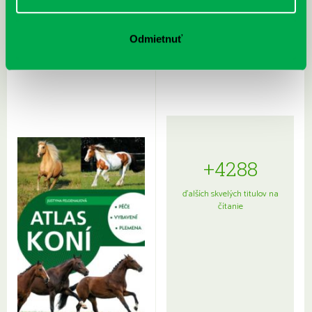
Rudź, Przemyslaw: Atlas hviezd:
Hardy, Paula: Japonsko na tanieri:
Odmietnuť
Sprievodca po hviezdnej oblohe
kompletný sprievodca
japonskou kuchyňou a etiketou
+4288
ďalších skvelých titulov na
čítanie