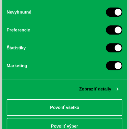
služby.
Výber
Nevyhnutné
súhlasu
McGrath, Andy: Tadej Pogačar:
Bárdy, Peter: Radičová
Prvá biografia najväčšieho
cyklistu modernej doby:
Preferencie
nezastaviteľný
Štatistiky
Marketing
Zobraziť detaily
Povoliť všetko
Povoliť výber