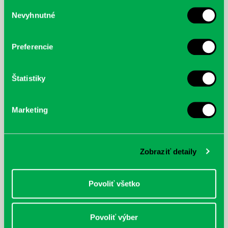
služby.
Výber
Nevyhnutné
súhlasu
McGrath, Andy: Tadej Pogačar:
Bárdy, Peter: Radičová
Prvá biografia najväčšieho
cyklistu modernej doby:
Preferencie
nezastaviteľný
Štatistiky
Marketing
Zobraziť detaily
Povoliť všetko
Povoliť výber