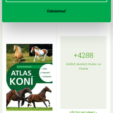
Rudź, Przemyslaw: Atlas hviezd:
Hardy, Paula: Japonsko na tanieri:
Sprievodca po hviezdnej oblohe
kompletný sprievodca
Odmietnuť
japonskou kuchyňou a etiketou
+4288
ďalších skvelých titulov na
čítanie
VŠETKY NOVINKY »