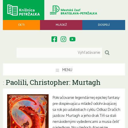
DETI
MLÁDEŽ
DOSPELÍ
MENU
Paolili, Christopher: Murtagh
:
Pokračovanie legendárnej epickej fantasy
pre dospievajúcu mládež odohrávajúcej
sa rok po udalostiach cyklu Odkaz Dračích
jazdcov. Murtagh a jeho drak Tŕň sa stali
nenávidenými vydedencami a musia čeliť
následkom. No v tieňoch Alagaëzie