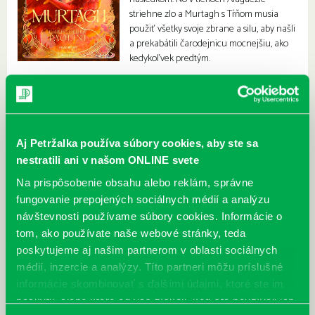
striehne zlo a Murtagh s Tŕňom musia
použiť všetky svoje zbrane a silu, aby našli
a prekabátili čarodejnicu mocnejšiu, ako
kedykoľvek predtým.
Aj Petržalka používa súbory cookies, aby ste sa
nestratili ani v našom ONLINE svete
Na prispôsobenie obsahu alebo reklám, správne
fungovanie prepojených sociálnych médií a analýzu
návštevnosti používame súbory cookies. Informácie o
tom, ako používate naše webové stránky, teda
poskytujeme aj našim partnerom v oblasti sociálnych
médií, inzercie a analýzy. Títo partneri môžu príslušné
informácie skombinovať s ďalšími údajmi, ktoré ste im
poskytli, alebo ktoré od vás získali, keď ste používali ich