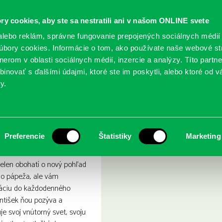
ry cookies, aby ste sa nestratili ani v našom ONLINE svete
lebo reklám, správne fungovanie prepojených sociálnych médií
bory cookies. Informácie o tom, ako používate naše webové st
erom v oblasti sociálnych médií, inzercie a analýzy. Títo partn
GY
SLUŽBY
PODUJATIA
POBOČKY
O KNIŽ
inovať s ďalšími údajmi, ktoré ste im poskytli, alebo ktoré od vá
y.
ia
dej: autobiografia
Preferencie
Štatistiky
Marketing
nielen obohatí o nový pohľad
ho pápeža, ale vám
iráciu do každodenného
ntišek ňou pozýva a
e svoj vnútorný svet, svoju