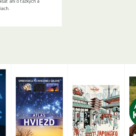
písať ani o ťažkých a
iach.