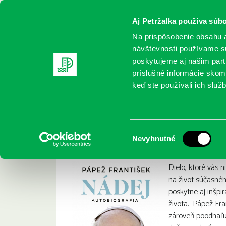
Aj Petržalka používa súbo
Na prispôsobenie obsahu a
návštevnosti používame sú
poskytujeme aj našim partn
REGISTRUJTE SA
ONLINE KATALÓ
príslušné informácie skomb
keď ste používali ich služb
Domov
Nové knihy
Pápež František: Nádej: autobiograf
Pápež František: Ná
:
Výber
Nevyhnutné
súhlasu
Dielo, ktoré vás 
na život súčasné
poskytne aj inšp
života. Pápež Fra
zároveň poodhaľuj