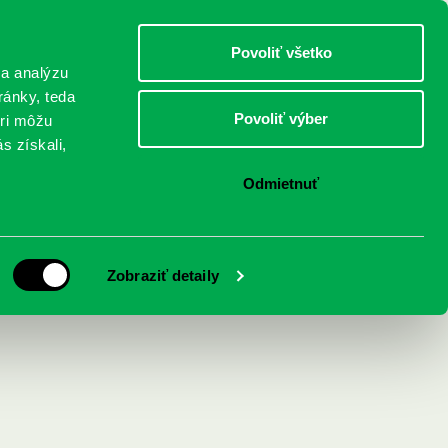
DETI
MLÁDEŽ
DOSPELÍ
Povoliť všetko
 a analýzu
ránky, teda
Povoliť výber
eri môžu
NICI
FEDINOVA
KONTAKTY
s získali,
Odmietnuť
Zobraziť detaily