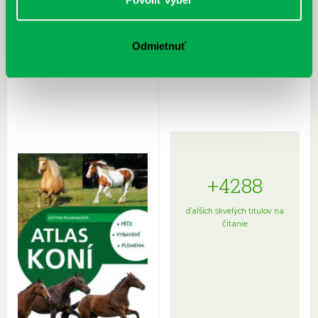
Rudź, Przemyslaw: Atlas hviezd:
Hardy, Paula: Japonsko na tanieri:
Odmietnuť
Sprievodca po hviezdnej oblohe
kompletný sprievodca
japonskou kuchyňou a etiketou
+4288
ďalších skvelých titulov na
čítanie