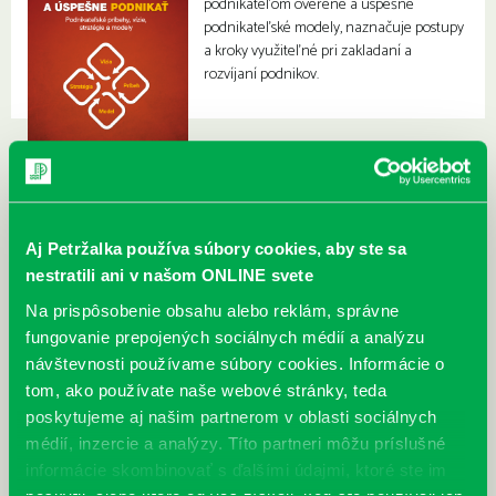
podnikateľom overené a úspešné
podnikateľské modely, naznačuje postupy
a kroky využiteľné pri zakladaní a
rozvíjaní podnikov.
Aj Petržalka používa súbory cookies, aby ste sa
nestratili ani v našom ONLINE svete
Na prispôsobenie obsahu alebo reklám, správne
fungovanie prepojených sociálnych médií a analýzu
návštevnosti používame súbory cookies. Informácie o
tom, ako používate naše webové stránky, teda
poskytujeme aj našim partnerom v oblasti sociálnych
médií, inzercie a analýzy. Títo partneri môžu príslušné
informácie skombinovať s ďalšími údajmi, ktoré ste im