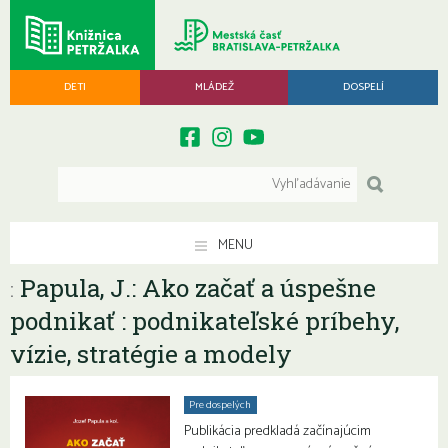
DETI
MLÁDEŽ
DOSPELÍ
MENU
Papula, J.: Ako začať a úspešne
:
podnikať : podnikateľské príbehy,
vízie, stratégie a modely
Pre dospelých
Publikácia predkladá začínajúcim