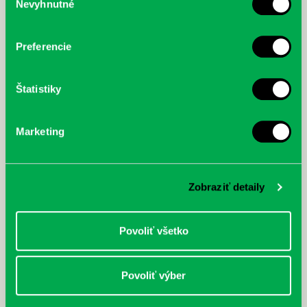
Nevyhnutné
súhlasu
Prvá biografia najväčšieho
cyklistu modernej doby:
nezastaviteľný
Preferencie
Štatistiky
Marketing
Zobraziť detaily
Povoliť všetko
Povoliť výber
Rudź, Przemyslaw: Atlas hviezd:
Hardy, Paula: Japonsko na tanieri:
Sprievodca po hviezdnej oblohe
kompletný sprievodca