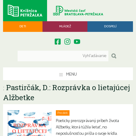
DETI
MLÁDEŽ
DOSPELÍ
MENU
Pastirčák, D.: Rozprávka o lietajúcej
:
Alžbetke
Pre deti
Poeticky prerozprávaný príbeh života
Alžbetky, ktorá túžila lietať, no
neposlušnosťou prišla o svoje krídla.