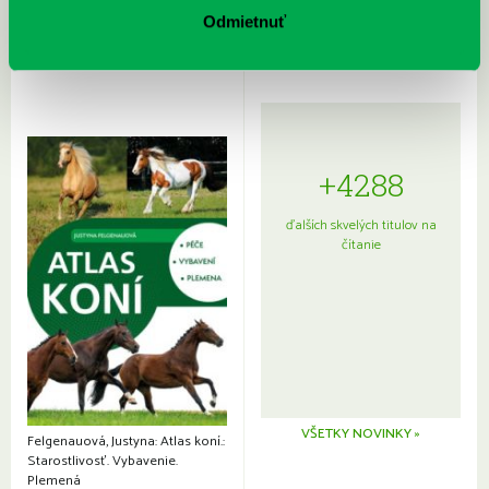
japonskou kuchyňou a etiketou
Odmietnuť
+4288
ďalších skvelých titulov na
čítanie
VŠETKY NOVINKY »
Felgenauová, Justyna: Atlas koní.:
Starostlivosť. Vybavenie.
Plemená