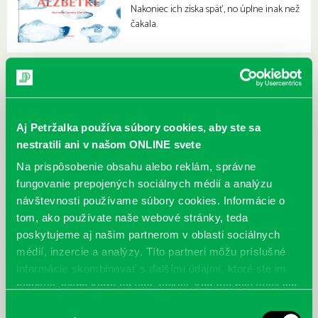
Nakoniec ich získa späť, no úplne inak než
čakala.
Aj Petržalka používa súbory cookies, aby ste sa
nestratili ani v našom ONLINE svete
Na prispôsobenie obsahu alebo reklám, správne
fungovanie prepojených sociálnych médií a analýzu
návštevnosti používame súbory cookies. Informácie o
tom, ako používate naše webové stránky, teda
poskytujeme aj našim partnerom v oblasti sociálnych
médií, inzercie a analýzy. Títo partneri môžu príslušné
informácie skombinovať s ďalšími údajmi, ktoré ste im
poskytli, alebo ktoré od vás získali, keď ste používali ich
služby.
Výber
McGrath, Andy: Tadej Pogačar:
Bárdy, Peter: Radičová