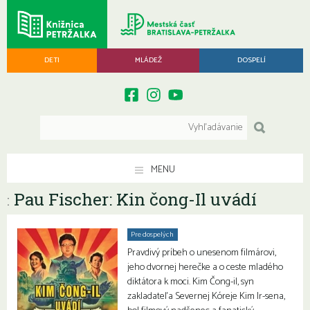
DETI
MLÁDEŽ
DOSPELÍ
MENU
Pau Fischer: Kin čong-Il uvádí
:
Pre dospelých
Pravdivý príbeh o unesenom filmárovi,
jeho dvornej herečke a o ceste mladého
diktátora k moci. Kim Čong-il, syn
zakladateľa Severnej Kóreje Kim Ir-sena,