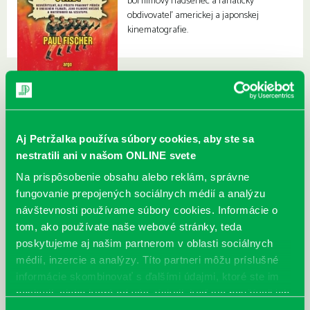
bol filmový nadšenec a fanatický
obdivovateľ americkej a japonskej
kinematografie.
Aj Petržalka používa súbory cookies, aby ste sa
nestratili ani v našom ONLINE svete
Na prispôsobenie obsahu alebo reklám, správne
fungovanie prepojených sociálnych médií a analýzu
návštevnosti používame súbory cookies. Informácie o
tom, ako používate naše webové stránky, teda
poskytujeme aj našim partnerom v oblasti sociálnych
médií, inzercie a analýzy. Títo partneri môžu príslušné
informácie skombinovať s ďalšími údajmi, ktoré ste im
poskytli, alebo ktoré od vás získali, keď ste používali ich
služby.