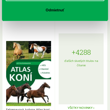
Rudź, Przemyslaw: Atlas hviezd:
Hardy, Paula: Japonsko na tanieri:
Sprievodca po hviezdnej oblohe
kompletný sprievodca
Odmietnuť
japonskou kuchyňou a etiketou
+4288
ďalších skvelých titulov na
čítanie
VŠETKY NOVINKY »
Felgenauová, Justyna: Atlas koní.: