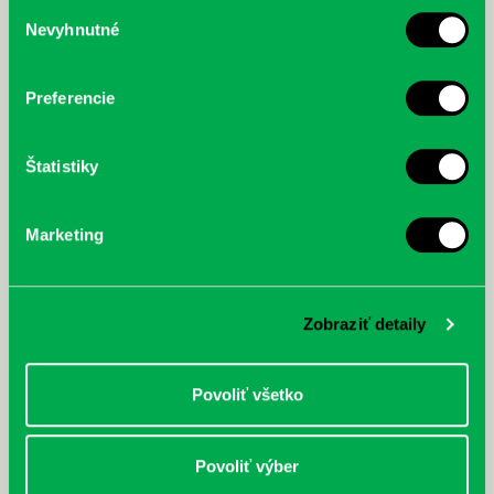
Výber
Nevyhnutné
súhlasu
McGrath, Andy: Tadej Pogačar:
Bárdy, Peter: Radičová
Prvá biografia najväčšieho
cyklistu modernej doby:
nezastaviteľný
Preferencie
Štatistiky
Marketing
Zobraziť detaily
Povoliť všetko
Povoliť výber