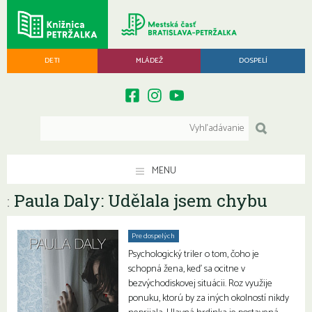
DETI
MLÁDEŽ
DOSPELÍ
MENU
Paula Daly: Udělala jsem chybu
:
Pre dospelých
Psychologický triler o tom, čoho je
schopná žena, keď sa ocitne v
bezvýchodiskovej situácii. Roz využije
ponuku, ktorú by za iných okolností nikdy