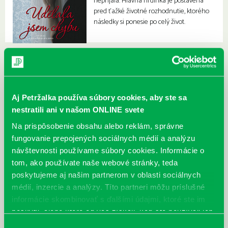
neprijala. Hlavná hrdinka je postavená
pred ťažké životné rozhodnutie, ktorého
následky si ponesie po celý život.
Aj Petržalka používa súbory cookies, aby ste sa
nestratili ani v našom ONLINE svete
Na prispôsobenie obsahu alebo reklám, správne
fungovanie prepojených sociálnych médií a analýzu
návštevnosti používame súbory cookies. Informácie o
tom, ako používate naše webové stránky, teda
poskytujeme aj našim partnerom v oblasti sociálnych
médií, inzercie a analýzy. Títo partneri môžu príslušné
informácie skombinovať s ďalšími údajmi, ktoré ste im
poskytli, alebo ktoré od vás získali, keď ste používali ich
služby.
Výber