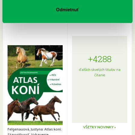
Sprievodca po hviezdnej oblohe
kompletný sprievodca
Odmietnuť
japonskou kuchyňou a etiketou
+4288
ďalších skvelých titulov na
čítanie
VŠETKY NOVINKY »
Felgenauová, Justyna: Atlas koní.:
Starostlivosť. Vybavenie.