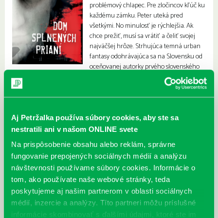
problémový chlapec. Pre zločincov kľúč ku
každému zámku. Peter uteká pred
všetkými. No minulosť je rýchlejšia. Ak
chce prežiť, musí sa vrátiť a čeliť svojej
najväčšej hrôze. Strhujúca temná urban
fantasy odohrávajúca sa na Slovensku od
oceňovanej autorky prvého slovenského
fantasy románu!
Aj Petržalka používa súbory cookies, aby ste sa
nestratili ani v našom ONLINE svete
Na prispôsobenie obsahu alebo reklám, správne
fungovanie prepojených sociálnych médií a analýzu
návštevnosti používame súbory cookies. Informácie o
tom, ako používate naše webové stránky, teda
poskytujeme aj našim partnerom v oblasti sociálnych
médií, inzercie a analýzy. Títo partneri môžu príslušné
informácie skombinovať s ďalšími údajmi, ktoré ste im