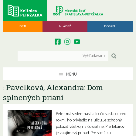
DETI
MLÁDEŽ
DOSPELÍ
MENU
Pavelková, Alexandra: Dom
:
splnených prianí
Peter má sedemnásť a to, čo sa stalo pred
rokmi, ho priviedlo na ulicu. Je schopný
pokaziť všetko, na čo siahne. Pre lekárov
je zaujímavý prípad. Pre sociálku