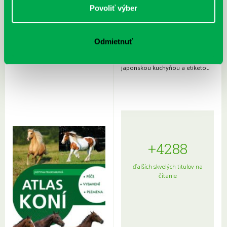
Povoliť výber
Odmietnuť
Rudź, Przemyslaw: Atlas hviezd:
Hardy, Paula: Japonsko na tanieri:
Sprievodca po hviezdnej oblohe
kompletný sprievodca
japonskou kuchyňou a etiketou
+4288
ďalších skvelých titulov na
čítanie