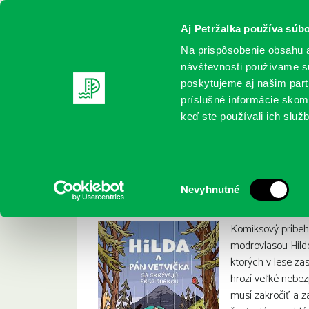
Aj Petržalka používa súbo
Na prispôsobenie obsahu a
návštevnosti používame sú
poskytujeme aj našim partn
REGISTRUJTE SA
ONLINE KATALÓ
príslušné informácie skomb
keď ste používali ich služb
Domov
Nové knihy
Pearson, Luke: Hilda a Pán Vetvička
Pearson, Luke: Hil
:
Výber
Nevyhnutné
súhlasu
Komiksový príbeh
modrovlasou Hild
ktorých v lese zas
hrozí veľké nebe
musí zakročiť a z