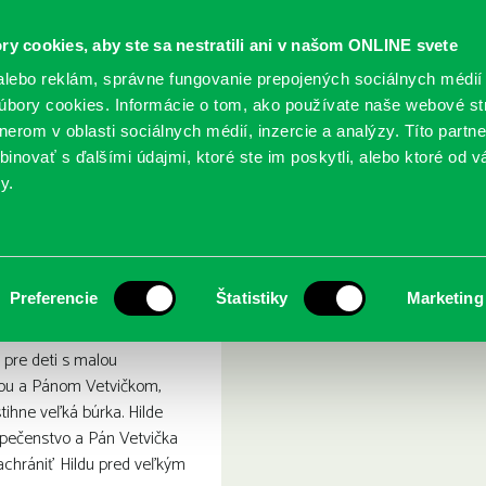
ry cookies, aby ste sa nestratili ani v našom ONLINE svete
lebo reklám, správne fungovanie prepojených sociálnych médií
bory cookies. Informácie o tom, ako používate naše webové st
erom v oblasti sociálnych médií, inzercie a analýzy. Títo partn
GY
SLUŽBY
PODUJATIA
POBOČKY
O KNIŽ
inovať s ďalšími údajmi, ktoré ste im poskytli, alebo ktoré od vá
y.
 sa skrývajú pred búrkou
da a Pán Vetvička sa skrýv
Preferencie
Štatistiky
Marketing
 pre deti s malou
ou a Pánom Vetvičkom,
tihne veľká búrka. Hilde
zpečenstvo a Pán Vetvička
achrániť Hildu pred veľkým