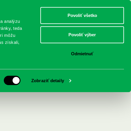
DETI
MLÁDEŽ
DOSPELÍ
Povoliť všetko
 a analýzu
ránky, teda
Povoliť výber
eri môžu
NICI
FEDINOVA
KONTAKTY
s získali,
Odmietnuť
ajú pred búrkou
Zobraziť detaily