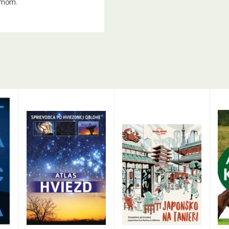
émom.