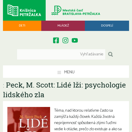
DETI
MLÁDEŽ
DOSPELÍ
MENU
Peck, M. Scott: Lidé lži: psychologie
:
lidského zla
Téma, nad ktorou relatívne často sa
zamýšľa každý človek. Každá životná
nepríjemnosť spôsobená zlými ľuďmi
vedie k otázke, prečo zlo existuje a ako sa