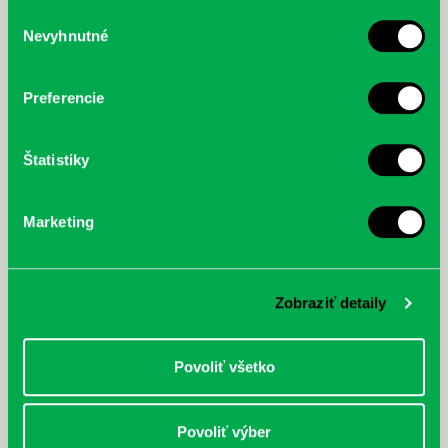
služby.
Výber
Nevyhnutné
súhlasu
McGrath, Andy: Tadej Pogačar:
Bárdy, Peter: Radičová
Prvá biografia najväčšieho
cyklistu modernej doby:
Preferencie
nezastaviteľný
Štatistiky
Marketing
Zobraziť detaily
Povoliť všetko
Povoliť výber