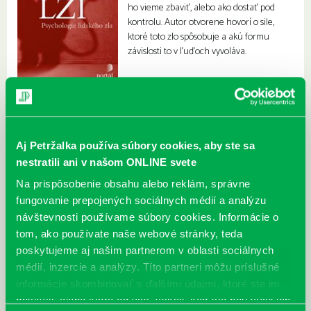
ho vieme zbaviť, alebo ako dostať pod
kontrolu. Autor otvorene hovorí o sile,
ktoré toto zlo spôsobuje a akú formu
závislosti to v ľuďoch vyvoláva.
Aj Petržalka používa súbory cookies, aby ste sa
nestratili ani v našom ONLINE svete
Na prispôsobenie obsahu alebo reklám, správne
fungovanie prepojených sociálnych médií a analýzu
návštevnosti používame súbory cookies. Informácie o
tom, ako používate naše webové stránky, teda
poskytujeme aj našim partnerom v oblasti sociálnych
médií, inzercie a analýzy. Títo partneri môžu príslušné
informácie skombinovať s ďalšími údajmi, ktoré ste im
poskytli, alebo ktoré od vás získali, keď ste používali ich