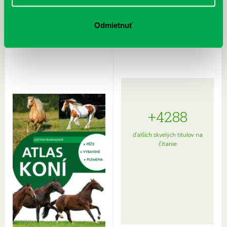
Rudź, Przemyslaw: Atlas hviezd:
Hardy, Paula: Japonsko na tanieri:
Odmietnuť
Sprievodca po hviezdnej oblohe
kompletný sprievodca
japonskou kuchyňou a etiketou
+4288
ďalších skvelých titulov na
čítanie