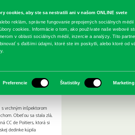
ry cookies, aby ste sa nestratili ani v našom ONLINE svete
lebo reklám, správne fungovanie prepojených sociálnych médií
bory cookies. Informácie o tom, ako používate naše webové st
erom v oblasti sociálnych médií, inzercie a analýzy. Títo partn
GY
SLUŽBY
PODUJATIA
POBOČKY
O KNIŽ
inovať s ďalšími údajmi, ktoré ste im poskytli, alebo ktoré od vá
y.
ý chlad
Preferencie
Štatistiky
Marketing
 s vrchným inšpektorom
om. Obeťou sa stala zlá,
á CC de Poitiers, ktorá si
kej dedinke kúpila