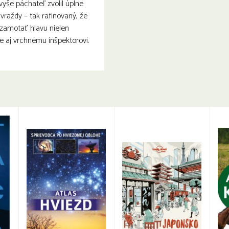
vyše páchateľ zvolil úplne
vraždy – tak rafinovaný, že
 zamotať hlavu nielen
ale aj vrchnému inšpektorovi.