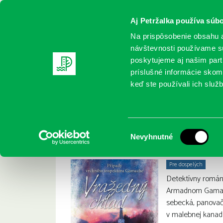
Aj Petržalka používa súbo
Na prispôsobenie obsahu a
návštevnosti používame sú
poskytujeme aj našim partn
REGISTRUJTE SA
ONLINE KATALÓ
príslušné informácie skomb
keď ste používali ich služb
Domov
Nové knihy
Penny, L.: Vražedný chlad
Penny, L.: Vražedn
:
Výber
Nevyhnutné
súhlasu
Pre dospelých
Detektívny román
Armadnom Gamach
sebecká, panovačn
v malebnej kanads