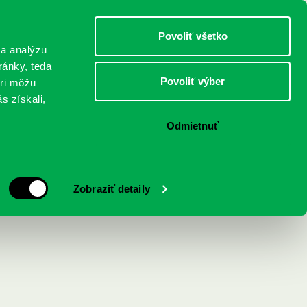
DETI
MLÁDEŽ
DOSPELÍ
Povoliť všetko
 a analýzu
ránky, teda
Povoliť výber
eri môžu
NICI
FEDINOVA
KONTAKTY
s získali,
Odmietnuť
Zobraziť detaily