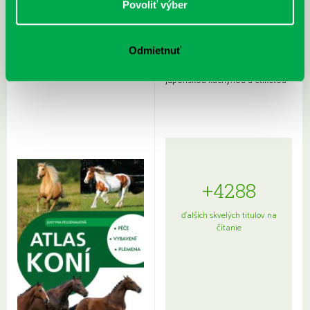
Povoliť výber
Odmietnuť
Rudź, Przemyslaw: Atlas hviezd:
Hardy, Paula: Japonsko na tanieri:
Sprievodca po hviezdnej oblohe
kompletný sprievodca
japonskou kuchyňou a etiketou
+4288
ďalších skvelých titulov na
čítanie