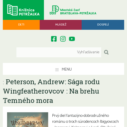
DETI
MLÁDEŽ
DOSPELÍ
MENU
Peterson, Andrew: Sága rodu
:
Wingfeatherovcov : Na brehu
Temného mora
Prvý diel fantazijno-dobrodružného
románu o troch súrodencoch Ibigyovcoch