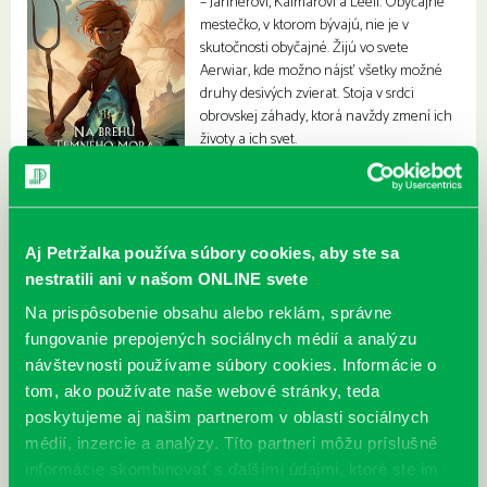
– Jannerovi, Kalmarovi a Leeli. Obyčajné
mestečko, v ktorom bývajú, nie je v
skutočnosti obyčajné. Žijú vo svete
Aerwiar, kde možno nájsť všetky možné
druhy desivých zvierat. Stoja v srdci
obrovskej záhady, ktorá navždy zmení ich
životy a ich svet.
Aj Petržalka používa súbory cookies, aby ste sa
nestratili ani v našom ONLINE svete
Na prispôsobenie obsahu alebo reklám, správne
fungovanie prepojených sociálnych médií a analýzu
návštevnosti používame súbory cookies. Informácie o
tom, ako používate naše webové stránky, teda
poskytujeme aj našim partnerom v oblasti sociálnych
médií, inzercie a analýzy. Títo partneri môžu príslušné
informácie skombinovať s ďalšími údajmi, ktoré ste im