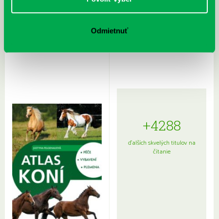
Rudź, Przemyslaw: Atlas hviezd:
Hardy, Paula: Japonsko na tanieri:
Odmietnuť
Sprievodca po hviezdnej oblohe
kompletný sprievodca
japonskou kuchyňou a etiketou
+4288
ďalších skvelých titulov na
čítanie