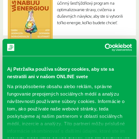
účinný šesťtýždňový program na
optimalizovanie stravy, cvičenia a
duševných návykov, aby ste si vytvorili
toľko energie, koľko budete chcieť.
Aj Petržalka používa súbory cookies, aby ste sa
nestratili ani v našom ONLINE svete
Na prispôsobenie obsahu alebo reklám, správne
fungovanie prepojených sociálnych médií a analýzu
návštevnosti používame súbory cookies. Informácie o
tom, ako používate naše webové stránky, teda
poskytujeme aj našim partnerom v oblasti sociálnych
médií, inzercie a analýzy. Títo partneri môžu príslušné
informácie skombinovať s ďalšími údajmi, ktoré ste im
poskytli, alebo ktoré od vás získali, keď ste používali ich