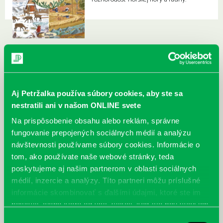
Aj Petržalka používa súbory cookies, aby ste sa
nestratili ani v našom ONLINE svete
Na prispôsobenie obsahu alebo reklám, správne
fungovanie prepojených sociálnych médií a analýzu
návštevnosti používame súbory cookies. Informácie o
tom, ako používate naše webové stránky, teda
poskytujeme aj našim partnerom v oblasti sociálnych
médií, inzercie a analýzy. Títo partneri môžu príslušné
informácie skombinovať s ďalšími údajmi, ktoré ste im
poskytli, alebo ktoré od vás získali, keď ste používali ich
služby.
Výber