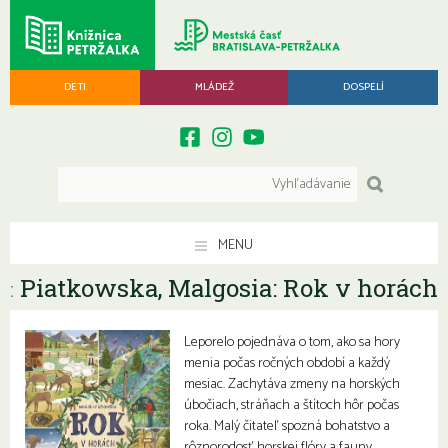
DETI
MLÁDEŽ
DOSPELÍ
MENU
Piatkowska, Malgosia: Rok v horách
:
Leporelo pojednáva o tom, ako sa hory
menia počas ročných období a každý
mesiac. Zachytáva zmeny na horských
úbočiach, stráňach a štítoch hôr počas
roka. Malý čitateľ spozná bohatstvo a
rôznorodosť horskej flóry a fauny.