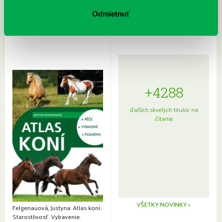
Sprievodca po hviezdnej oblohe
kompletný sprievodca
japonskou kuchyňou a etiketou
Odmietnuť
+4288
ďalších skvelých titulov na
čítanie
VŠETKY NOVINKY »
Felgenauová, Justyna: Atlas koní.:
Starostlivosť. Vybavenie.