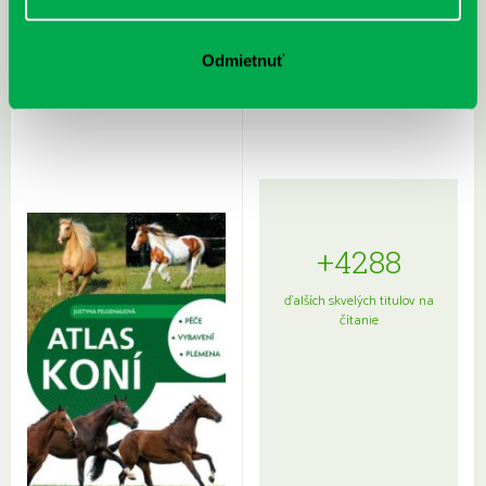
Rudź, Przemyslaw: Atlas hviezd:
Hardy, Paula: Japonsko na tanieri:
Odmietnuť
Sprievodca po hviezdnej oblohe
kompletný sprievodca
japonskou kuchyňou a etiketou
+4288
ďalších skvelých titulov na
čítanie