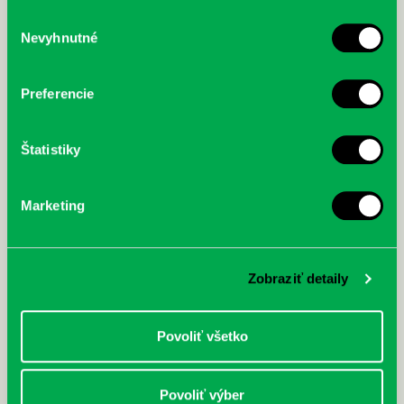
služby.
Výber
Nevyhnutné
súhlasu
McGrath, Andy: Tadej Pogačar:
Bárdy, Peter: Radičová
Prvá biografia najväčšieho
cyklistu modernej doby:
Preferencie
nezastaviteľný
Štatistiky
Marketing
Zobraziť detaily
Povoliť všetko
Povoliť výber