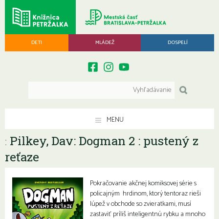
DETI
MLÁDEŽ
DOSPELÍ
MENU
Pilkey, Dav: Dogman 2 : pustený z
:
reťaze
Pokračovanie akčnej komiksovej série s
policajným hrdinom, ktorý tentoraz rieši
lúpež v obchode so zvieratkami, musí
zastaviť príliš inteligentnú rybku a mnoho