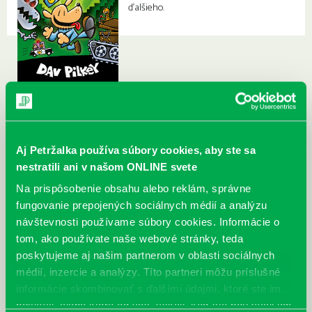
ďalšieho.
Aj Petržalka používa súbory cookies, aby ste sa
nestratili ani v našom ONLINE svete
Na prispôsobenie obsahu alebo reklám, správne
fungovanie prepojených sociálnych médií a analýzu
návštevnosti používame súbory cookies. Informácie o
tom, ako používate naše webové stránky, teda
poskytujeme aj našim partnerom v oblasti sociálnych
médií, inzercie a analýzy. Títo partneri môžu príslušné
informácie skombinovať s ďalšími údajmi, ktoré ste im
poskytli, alebo ktoré od vás získali, keď ste používali ich