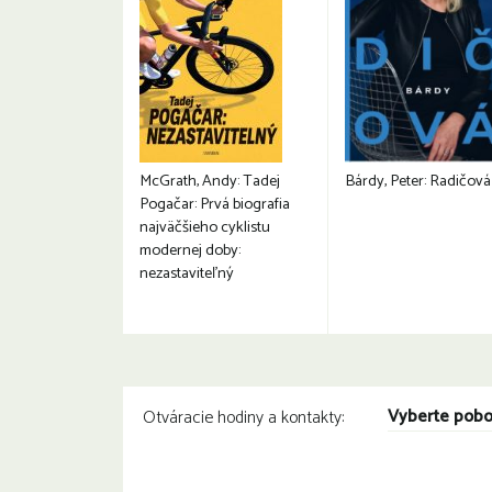
McGrath, Andy: Tadej
Bárdy, Peter: Radičová
Pogačar: Prvá biografia
najväčšieho cyklistu
modernej doby:
nezastaviteľný
Vyberte pob
Otváracie hodiny a kontakty: