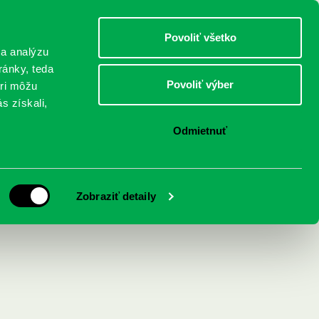
DETI
MLÁDEŽ
DOSPELÍ
Povoliť všetko
 a analýzu
ránky, teda
Povoliť výber
eri môžu
NICI
FEDINOVA
KONTAKTY
s získali,
Odmietnuť
Zobraziť detaily