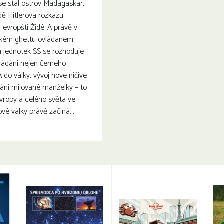
se stal ostrov Madagaskar,
dě Hitlerova rozkazu
 evropští Židé. A právě v
ckém ghettu ovládaném
m jednotek SS se rozhoduje
ádání nejen černého
 do války, vývoj nové ničivé
ání milované manželky – to
Evropy a celého světa ve
nové války právě začíná…