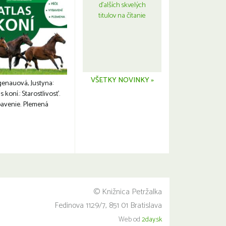
ďalších skvelých
titulov na čítanie
VŠETKY NOVINKY »
genauová, Justyna:
s koní.: Starostlivosť.
avenie. Plemená
© Knižnica Petržalka
Fedinova 1129/7, 851 01 Bratislava
Web od
2day.sk