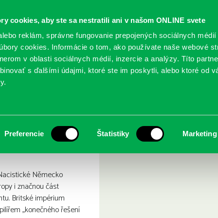
ry cookies, aby ste sa nestratili ani v našom ONLINE svete
lebo reklám, správne fungovanie prepojených sociálnych médií
bory cookies. Informácie o tom, ako používate naše webové st
erom v oblasti sociálnych médií, inzercie a analýzy. Títo partn
GY
SLUŽBY
PODUJATIA
POBOČKY
O KNIŽ
inovať s ďalšími údajmi, ktoré ste im poskytli, alebo ktoré od vá
y.
agaskar
Preferencie
Štatistiky
Marketing
. Nacistické Německo
ropy i značnou část
ntu. Britské impérium
pilířem „konečného řešení