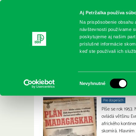
Aj Petržalka používa súbo
Na prispôsobenie obsahu a
návštevnosti používame sú
poskytujeme aj našim partn
REGISTRUJTE SA
ONLINE KATALÓ
príslušné informácie skomb
keď ste používali ich služb
Domov
Nové knihy
Plán Madagaskar
Plán Mad
Guy Saville :
Výber
Nevyhnutné
súhlasu
Pre dospelých
Píše se rok 1953
ovládá většinu Ev
afrického kontine
skomírá. Hlavním 