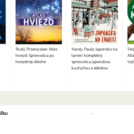
Rudź, Przemyslaw: Atlas
Hardy, Paula: Japonsko na
Fel
hviezd: Sprievodca po
tanieri: kompletný
Atla
hviezdnej oblohe
sprievodca japonskou
Vyb
kuchyňou a etiketou
očku