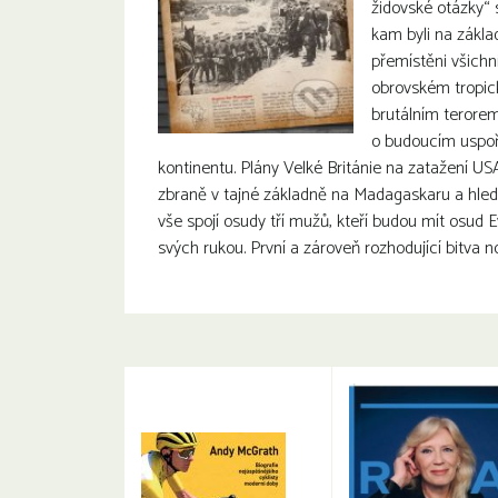
židovské otázky“ 
kam byli na zákla
přemístěni všichni
obrovském tropi
brutálním terore
o budoucím uspoř
kontinentu. Plány Velké Británie na zatažení USA
zbraně v tajné základně na Madagaskaru a hled
vše spojí osudy tří mužů, kteří budou mít osud 
svých rukou. První a zároveň rozhodující bitva 