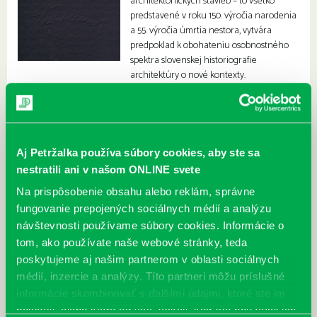
architektonických stavieb – to všetko
predstavené v roku 150. výročia narodenia
a 55. výročia úmrtia nestora, vytvára
predpoklad k obohateniu osobnostného
spektra slovenskej historiografie
architektúry o nové kontexty.
Aj Petržalka používa súbory cookies, aby ste sa
nestratili ani v našom ONLINE svete
Na prispôsobenie obsahu alebo reklám, správne
fungovanie prepojených sociálnych médií a analýzu
návštevnosti používame súbory cookies. Informácie o
tom, ako používate naše webové stránky, teda
poskytujeme aj našim partnerom v oblasti sociálnych
médií, inzercie a analýzy. Títo partneri môžu príslušné
informácie skombinovať s ďalšími údajmi, ktoré ste im
poskytli, alebo ktoré od vás získali, keď ste používali ich