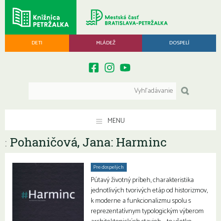
DETI
MLÁDEŽ
DOSPELÍ
MENU
Pohaničová, Jana: Harminc
:
Pre dospelých
Pútavý životný príbeh, charakteristika
jednotlivých tvorivých etáp od historizmov,
k moderne a funkcionalizmu spolu s
reprezentatívnym typologickým výberom