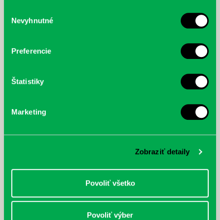
služby.
Výber
Nevyhnutné
súhlasu
McGrath, Andy: Tadej Pogačar:
Bárdy, Peter: Radičová
Prvá biografia najväčšieho
cyklistu modernej doby:
Preferencie
nezastaviteľný
Štatistiky
Marketing
Zobraziť detaily
Povoliť všetko
Povoliť výber