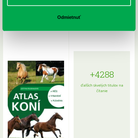
Rudź, Przemyslaw: Atlas hviezd:
Hardy, Paula: Japonsko na tanieri:
Odmietnuť
Sprievodca po hviezdnej oblohe
kompletný sprievodca
japonskou kuchyňou a etiketou
+4288
ďalších skvelých titulov na
čítanie