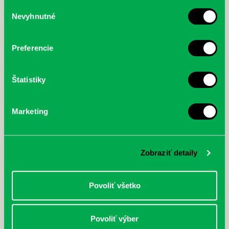
služby.
Výber
Nevyhnutné
súhlasu
McGrath, Andy: Tadej Pogačar:
Bárdy, Peter: Radičová
Prvá biografia najväčšieho
cyklistu modernej doby:
Preferencie
nezastaviteľný
Štatistiky
Marketing
Zobraziť detaily
Povoliť všetko
Povoliť výber