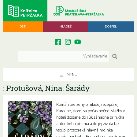
DETI
MLÁDEŽ
DOSPELÍ
MENU
Protušová, Nina: Šarády
:
Román pre ženy o mladej recepčnej
Karolíne, ktorej sa počas nočnej služby v
hoteli dostane do rúk záhadná príručka
autorského písania a do jej života tak
vstúpi prostoreká hlavná hrdinka
rozpísanej knihy. Prichádza s množstvom