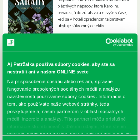
bláznivých nápadov, ktoré Karolínu
privádzajú do zúfalstva a navyše v čase,
keď sa v hoteli opradenom tajomstvami
ubytuje súkromný detektív.
Aj Petržalka používa súbory cookies, aby ste sa
nestratili ani v našom ONLINE svete
Na prispôsobenie obsahu alebo reklám, správne
fungovanie prepojených sociálnych médií a analýzu
návštevnosti používame súbory cookies. Informácie o
tom, ako používate naše webové stránky, teda
poskytujeme aj našim partnerom v oblasti sociálnych
médií, inzercie a analýzy. Títo partneri môžu príslušné
informácie skombinovať s ďalšími údajmi, ktoré ste im
poskytli, alebo ktoré od vás získali, keď ste používali ich