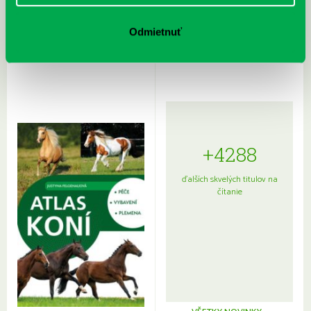
Rudź, Przemyslaw: Atlas hviezd:
Hardy, Paula: Japonsko na tanieri:
Sprievodca po hviezdnej oblohe
kompletný sprievodca
Odmietnuť
japonskou kuchyňou a etiketou
+4288
ďalších skvelých titulov na
čítanie