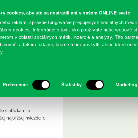
ry cookies, aby ste sa nestratili ani v našom ONLINE svete
lebo reklám, správne fungovanie prepojených sociálnych médií
bory cookies. Informácie o tom, ako používate naše webové st
erom v oblasti sociálnych médií, inzercie a analýzy. Títo partn
GY
SLUŽBY
PODUJATIA
POBOČKY
O KNIŽ
inovať s ďalšími údajmi, ktoré ste im poskytli, alebo ktoré od vá
y.
svieti slniečko?
nes, Katie: Prečo svieti sl
Preferencie
Štatistiky
Marketing
elo s otázkami a
j najbližšej hviezde, o