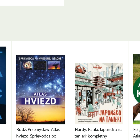
Rudź, Przemyslaw: Atlas
Hardy, Paula: Japonsko na
Fel
hviezd: Sprievodca po
tanieri: kompletný
Atla