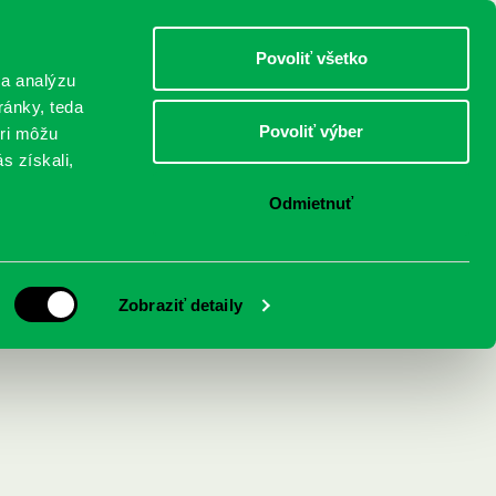
DETI
MLÁDEŽ
DOSPELÍ
Povoliť všetko
 a analýzu
ránky, teda
Povoliť výber
eri môžu
NICI
FEDINOVA
KONTAKTY
s získali,
Odmietnuť
niečko?
Zobraziť detaily