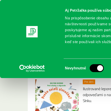
Aj Petržalka používa súbo
Na prispôsobenie obsahu a
návštevnosti používame sú
poskytujeme aj našim partn
REGISTRUJTE SA
ONLINE KATALÓ
príslušné informácie skomb
keď ste používali ich služb
Domov
Nové knihy
Pym, Christine; Daynes, Katie: Prečo 
Pym, Christine; Day
:
Výber
Nevyhnutné
súhlasu
Pre deti
Ilustrované lepor
odpoveďami o naše
Slnku.