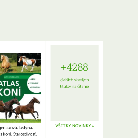
+4288
ďalších skvelých
titulov na čítanie
VŠETKY NOVINKY »
genauová, Justyna:
s koní.: Starostlivosť.