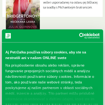
večeri usporiadanej na oslavu jej blížiacej
sa svadby s Michaelovým bratrancom.
Aj Petržalka používa súbory cookies, aby ste sa
nestratili ani v našom ONLINE svete
Na prispôsobenie obsahu alebo reklám, správne
fungovanie prepojených sociálnych médií a analýzu
návštevnosti používame súbory cookies. Informácie o
tom, ako používate naše webové stránky, teda
poskytujeme aj našim partnerom v oblasti sociálnych
médií, inzercie a analýzy. Títo partneri môžu príslušné
informácie skombinovať s ďalšími údajmi, ktoré ste im
poskytli, alebo ktoré od vás získali, keď ste používali ich