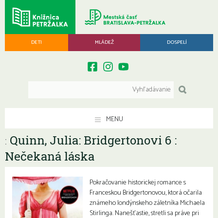
DETI
MLÁDEŽ
DOSPELÍ
MENU
Quinn, Julia: Bridgertonovi 6 :
:
Nečekaná láska
Pokračovanie historickej romance s
Franceskou Bridgertonovou, ktorá očarila
známeho londýnskeho záletníka Michaela
Stirlinga. Nanešťastie, stretli sa práve pri