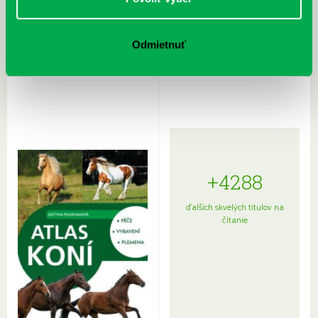
Rudź, Przemyslaw: Atlas hviezd:
Hardy, Paula: Japonsko na tanieri:
Odmietnuť
Sprievodca po hviezdnej oblohe
kompletný sprievodca
japonskou kuchyňou a etiketou
+4288
ďalších skvelých titulov na
čítanie