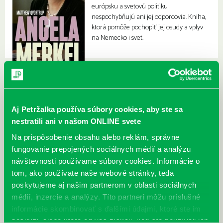
európsku a svetovú politiku
nespochybňujú ani jej odporcovia. Kniha,
ktorá pomôže pochopiť jej osudy a vplyv
na Nemecko i svet.
Aj Petržalka používa súbory cookies, aby ste sa
nestratili ani v našom ONLINE svete
Na prispôsobenie obsahu alebo reklám, správne
fungovanie prepojených sociálnych médií a analýzu
návštevnosti používame súbory cookies. Informácie o
tom, ako používate naše webové stránky, teda
poskytujeme aj našim partnerom v oblasti sociálnych
médií, inzercie a analýzy. Títo partneri môžu príslušné
informácie skombinovať s ďalšími údajmi, ktoré ste im
poskytli, alebo ktoré od vás získali, keď ste používali ich