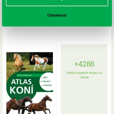
Rudź, Przemyslaw: Atlas hviezd:
Hardy, Paula: Japonsko na tanieri:
Odmietnuť
Sprievodca po hviezdnej oblohe
kompletný sprievodca
japonskou kuchyňou a etiketou
+4288
ďalších skvelých titulov na
čítanie