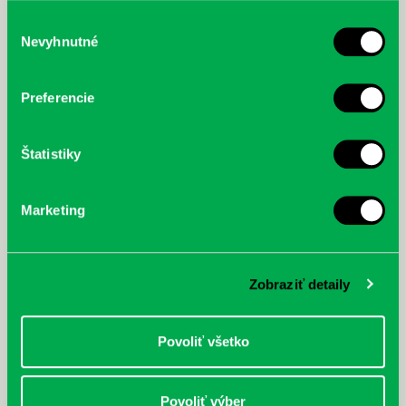
služby.
Výber
Nevyhnutné
súhlasu
McGrath, Andy: Tadej Pogačar:
Bárdy, Peter: Radičová
Prvá biografia najväčšieho
Preferencie
cyklistu modernej doby:
nezastaviteľný
Štatistiky
Marketing
Zobraziť detaily
Povoliť všetko
Povoliť výber