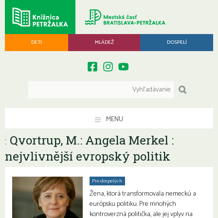
DETI
MLÁDEŽ
DOSPELÍ
MENU
Qvortrup, M.: Angela Merkel :
:
nejvlivnější evropský politik
Pre dospelých
Žena, ktorá transformovala nemeckú a
európsku politiku. Pre mnohých
kontroverzná politička, ale jej vplyv na