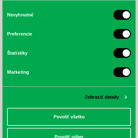
služby.
Výber
Nevyhnutné
súhlasu
McGrath, Andy: Tadej Pogačar:
Bárdy, Peter: Radičová
Prvá biografia najväčšieho
Preferencie
cyklistu modernej doby:
nezastaviteľný
Štatistiky
Marketing
Zobraziť detaily
Povoliť všetko
Povoliť výber