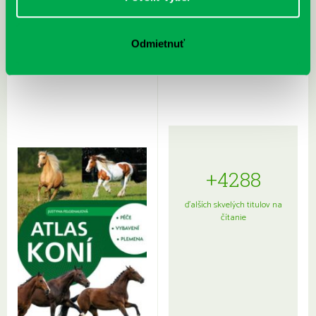
Rudź, Przemyslaw: Atlas hviezd:
Hardy, Paula: Japonsko na tanieri:
Odmietnuť
Sprievodca po hviezdnej oblohe
kompletný sprievodca
japonskou kuchyňou a etiketou
+4288
ďalších skvelých titulov na
čítanie