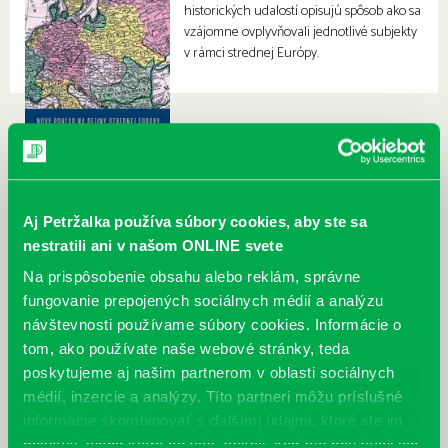
historických udalostí opisujú spôsob ako sa
vzájomne ovplyvňovali jednotlivé subjekty
v rámci strednej Európy.
Aj Petržalka používa súbory cookies, aby ste sa
nestratili ani v našom ONLINE svete
Na prispôsobenie obsahu alebo reklám, správne
fungovanie prepojených sociálnych médií a analýzu
návštevnosti používame súbory cookies. Informácie o
tom, ako používate naše webové stránky, teda
poskytujeme aj našim partnerom v oblasti sociálnych
médií, inzercie a analýzy. Títo partneri môžu príslušné
informácie skombinovať s ďalšími údajmi, ktoré ste im
poskytli, alebo ktoré od vás získali, keď ste používali ich